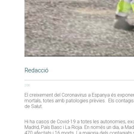
Redacció
206
El creixement del Coronavirus a Espanya és exponenc
mortals, totes amb patologies prèvies. Els contagis 
de Salut.
Hi ha casos de Covid-19 a totes les autonomies, exce
Madrid, País Basc i La Rioja. En només un dia, a Madr
470 afectats i 16 morts. La majoria dels contagiats só