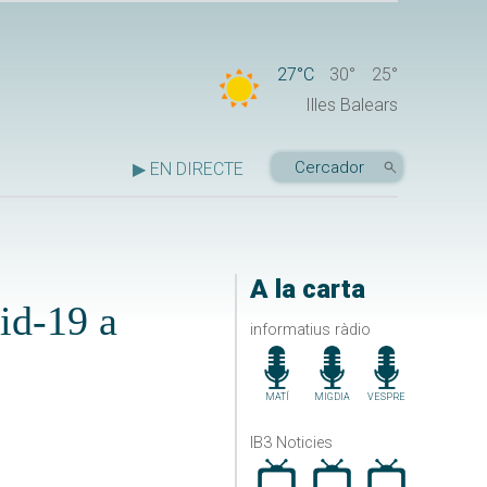
27°C
30°
25°
Illes Balears
▶ EN DIRECTE
A la carta
id-19 a
informatius ràdio
MATÍ
MIGDIA
VESPRE
IB3 Noticies