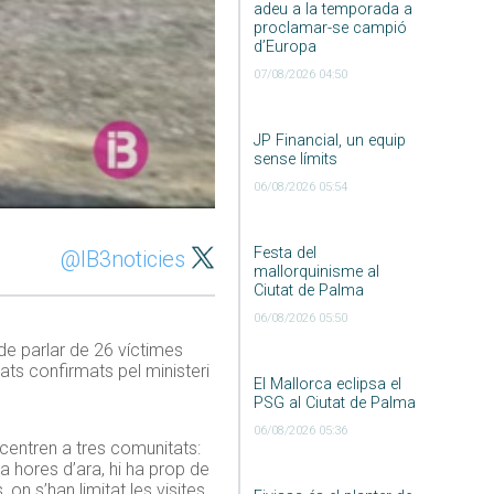
adeu a la temporada a
proclamar-se campió
d’Europa
07/08/2026 04:50
JP Financial, un equip
sense límits
06/08/2026 05:54
Festa del
@IB3noticies
mallorquinisme al
Ciutat de Palma
06/08/2026 05:50
de parlar de 26 víctimes
ats confirmats pel ministeri
El Mallorca eclipsa el
PSG al Ciutat de Palma
06/08/2026 05:36
centren a tres comunitats:
a hores d’ara, hi ha prop de
on s’han limitat les visites