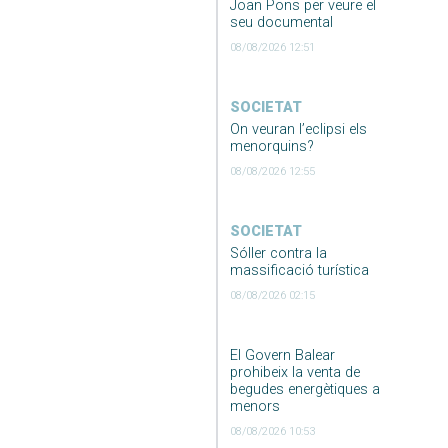
Joan Pons per veure el
seu documental
08/08/2026 12:51
SOCIETAT
On veuran l’eclipsi els
menorquins?
08/08/2026 12:55
SOCIETAT
Sóller contra la
massificació turística
08/08/2026 02:15
El Govern Balear
prohibeix la venta de
begudes energètiques a
menors
08/08/2026 10:53