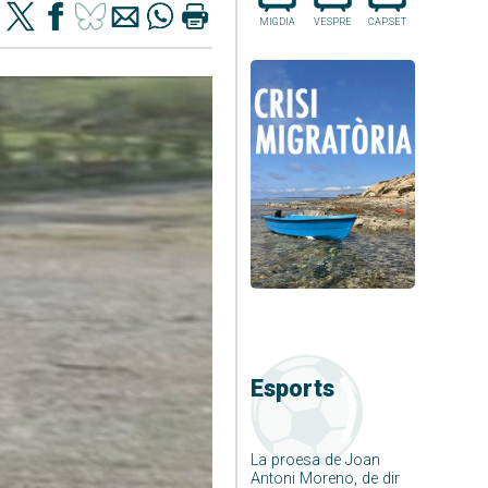
MIGDIA
VESPRE
CAP.SET
Esports
La proesa de Joan
Antoni Moreno, de dir