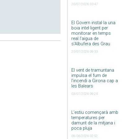
20/07/2026 03:47
El Govern instal·la una
boia intel·ligent per
monitorar en temps
real l’aigua de
s’Albufera des Grau
20/07/2026 09:33
El vent de tramuntana
impulsa el fum de
l’incendi a Girona cap a
les Balears
03/07/2026 09:24
L’estiu començarà amb
temperatures per
damunt de la mitjana i
poca pluja
09/06/2026 02:52