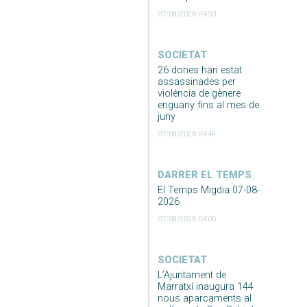
07/08/2026 04:50
SOCIETAT
26 dones han estat
assassinades per
violència de gènere
enguany fins al mes de
juny
07/08/2026 04:48
DARRER EL TEMPS
El Temps Migdia 07-08-
2026
07/08/2026 04:05
SOCIETAT
L’Ajuntament de
Marratxí inaugura 144
nous aparcaments al