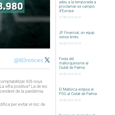
adeu a la temporada a
proclamar-se campió
d’Europa
07/08/2026 04:50
JP Financial, un equip
sense límits
06/08/2026 05:54
Festa del
@IB3noticies
mallorquinisme al
Ciutat de Palma
06/08/2026 05:50
comptabilitzat 426 nous
 xifra positiva? La de les
El Mallorca eclipsa el
scendent de la pandèmia.
PSG al Ciutat de Palma
06/08/2026 05:36
tifica per evitar el risc de