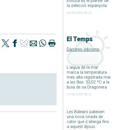
Eivissa és el planter de
la selecció espanyola
04/08/2026 08:24
El Temps
Darreres edicions
L’aigua de la mar
marca la temperatura
més alta registrada mai
a les Illes: 33,02 ºC a la
boia de sa Dragonera
07/08/2026 08:12
Les Balears pateixen
una nova onada de
calor que s’allarga fins
a aquest dijous