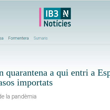
ssa
Formentera
Sumaris
en quarantena a qui entri a E
casos importats
de la pandèmia