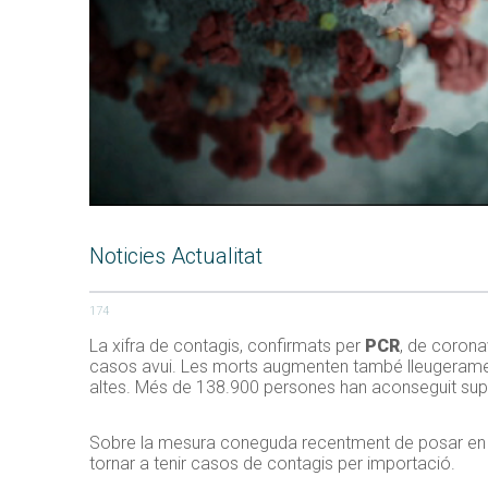
Noticies Actualitat
174
La xifra de contagis, confirmats per
PCR
, de corona
casos avui. Les morts augmenten també lleugerament
altes. Més de 138.900 persones han aconseguit supe
Sobre la mesura coneguda recentment de posar en q
tornar a tenir casos de contagis per importació.