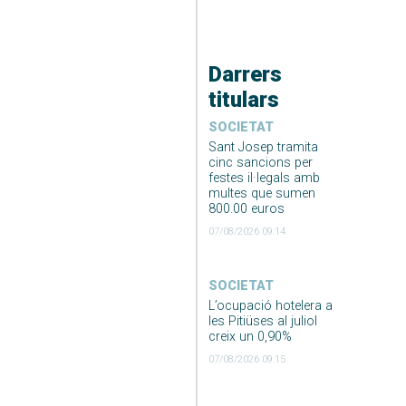
Darrers
titulars
SOCIETAT
Sant Josep tramita
cinc sancions per
festes il·legals amb
multes que sumen
800.00 euros
07/08/2026 09:14
SOCIETAT
L’ocupació hotelera a
les Pitiüses al juliol
creix un 0,90%
07/08/2026 09:15