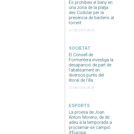
Es prohibeix el bany en
una zona de la platja
des Codolar per la
presència de bacteris al
torrent
07/08/2026 09:03
SOCIETAT
El Consell de
Formentera investiga la
desaparició de part de
l’abalisament en
diversos punts del
litoral de l’illa
07/08/2026 08:28
ESPORTS
La proesa de Joan
Antoni Moreno, de dir
adeu a la temporada a
proclamar-se campió
d’Europa