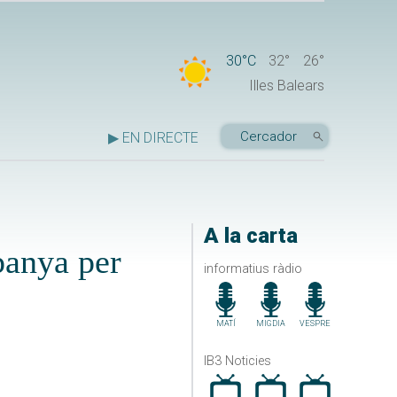
30°C
32°
26°
Illes Balears
▶ EN DIRECTE
A la carta
spanya per
informatius ràdio
MATÍ
MIGDIA
VESPRE
IB3 Noticies