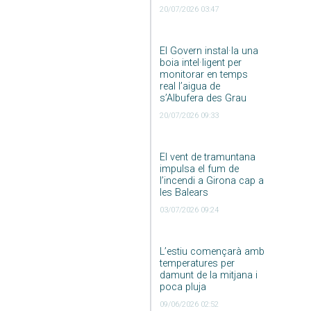
20/07/2026 03:47
El Govern instal·la una
boia intel·ligent per
monitorar en temps
real l’aigua de
s’Albufera des Grau
20/07/2026 09:33
El vent de tramuntana
impulsa el fum de
l’incendi a Girona cap a
les Balears
03/07/2026 09:24
L’estiu començarà amb
temperatures per
damunt de la mitjana i
poca pluja
09/06/2026 02:52