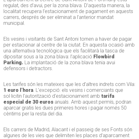
regulat, des d’avui, per la zona blava. D’aquesta manera, la
localitat recupera l’estacionament de pagament en aquests
carrers, després de ser eliminat a l’anterior mandat
municipal.
Els vesins i visitants de Sant Antoni tornen a haver de pagar
per estacionar al centre de la ciutat. En aquesta ocasió amb
una alternativa tecnològica que els facilitarà la tasca de
dipositar sous a la zona blava: l’aplicació
Flowbird
Parking.
La implantació de la zona blava tenia avui
defensors i detractors.
Les tarifes són les mateixes que les d’altres indrets com Vila:
1 euro l’hora
. L’excepció: els vesins i comerciants que
sol·licitin l’autorització d’estacionament amb
tarifa
especial de 30 euros
anuals. Amb aquest permís, podran
aparcar gratis les dues primeres hores i pagar només 50
cèntims per la resta del dia.
Els carrers de Madrid, Alacant i el passeig de ses Fonts són
algunes de les vies que delimiten les places d’aparcament