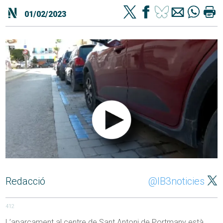
01/02/2023
Redacció
@IB3noticies
412
L’aparcament al centre de Sant Antoni de Portmany està