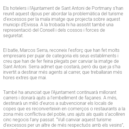
Els hotelers i l’Ajuntament de Sant Antoni de Portmany s’han
reunit aquest dijous per abordar la problemàtica del turisme
d’excessos per la mala imatge que projecta sobre aquest
municipi d’Eivissa. A la trobada hi ha assistit també una
representació del Consell i dels cossos i forces de
seguretat.
El batle,
Marcos
Serra, reconeix l’esforç que han fet molts
empresaris per pujar de categoria els seus establiments i
creu que han de fer feina plegats per canviar la imatge de
Sant Antoni. Serra admet que costarà, però diu que ja s’ha
invertit a destinar més agents al carrer, que treballaran més
hores extres que mai.
També ha anunciat que l’Ajuntament continuarà millorant
carrers i donarà ajuts a l’embelliment de façanes. A més,
destinarà un milió d’euros a subvencionar els locals de
copes que es reconverteixin en comerços o restaurants a la
zona més conflictiva del poble, uns ajuts als quals s’acolliren
cinc negocis l’any passat. “Vull canviar aquest turisme
d’excessos per un altre de més respectuós amb els vesins”,