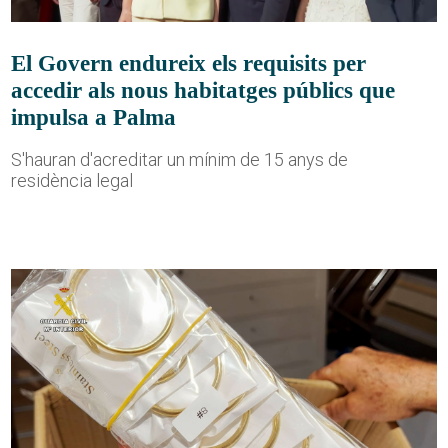
El Govern endureix els requisits per
accedir als nous habitatges públics que
impulsa a Palma
S'hauran d'acreditar un mínim de 15 anys de
residència legal