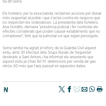
ha dit Serra.
Els hotelers, per la seva banda, reclamen accions per donar
més seguretat al poble i que s’actuï contra els negocis que
no respecten les ordenances. La presidenta dels hotelers,
Ana
Gordillo, demana “presència policial i fer controlar els
efectes col·laterals que poden causar establiments que no
compleixen”, fets que la patronal vol que siguin perseguits.
Serra també ha agraït el reforç de la Guàrdia Civil aquest
estiu, amb 30 efectius dels Grups Rurals de Seguretat
destinats a Sant Antoni, i ha informat els assistents que
aquest estiu ja s’han fet 91 detencions per venda de gas
nitrós, 60 més que l’any passat en aquestes dates.