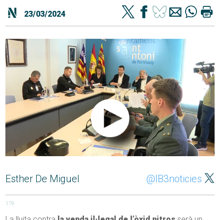
23/03/2024
Esther De Miguel
@IB3noticies
179
La lluita contra
la venda il·legal de l’òxid nitros
serà un