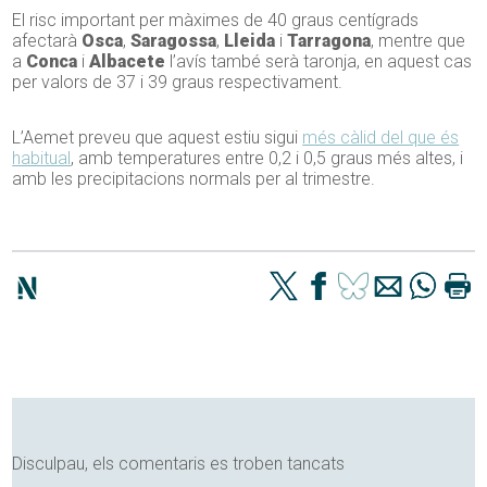
El risc important per màximes de 40 graus centígrads
afectarà
Osca
,
Saragossa
,
Lleida
i
Tarragona
, mentre que
a
Conca
i
Albacete
l’avís també serà taronja, en aquest cas
per valors de 37 i 39 graus respectivament.
L’Aemet preveu que aquest estiu sigui
més càlid del que és
habitual
, amb temperatures entre 0,2 i 0,5 graus més altes, i
amb les precipitacions normals per al trimestre.
Disculpau, els comentaris es troben tancats