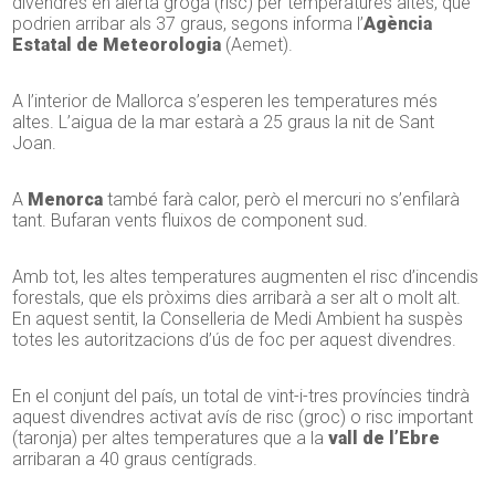
divendres en alerta groga (risc) per temperatures altes, que
podrien arribar als 37 graus, segons informa l’
Agència
Estatal de Meteorologia
(Aemet).
A l’interior de Mallorca s’esperen les temperatures més
altes. L’aigua de la mar estarà a 25 graus la nit de Sant
Joan.
A
Menorca
també farà calor, però el mercuri no s’enfilarà
tant. Bufaran vents fluixos de component sud.
Amb tot, les altes temperatures augmenten el risc d’incendis
forestals, que els pròxims dies arribarà a ser alt o molt alt.
En aquest sentit, la Conselleria de Medi Ambient ha suspès
totes les autoritzacions d’ús de foc per aquest divendres.
En el conjunt del país, un total de vint-i-tres províncies tindrà
aquest divendres activat avís de risc (groc) o risc important
(taronja) per altes temperatures que a la
vall de l’Ebre
arribaran a 40 graus centígrads.