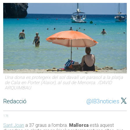
Una dona es protegeix del sol davall un parasol a la platja
de Cala en Porter (Alaior), al sud de Menorca. /DAVID
ARQUIMBAU
Redacció
@IB3noticies
178
Sant Joan
a 37 graus a l’ombra.
Mallorca
està aquest