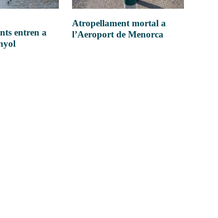
Atropellament mortal a
nts entren a
l’Aeroport de Menorca
anyol