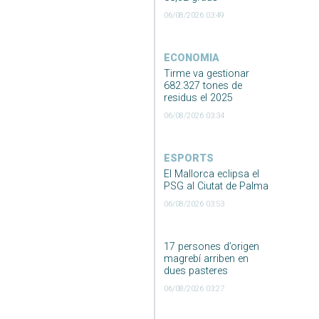
06/08/2026 03:49
ECONOMIA
Tirme va gestionar
682.327 tones de
residus el 2025
06/08/2026 03:34
ESPORTS
El Mallorca eclipsa el
PSG al Ciutat de Palma
06/08/2026 03:53
17 persones d’origen
magrebí arriben en
dues pasteres
06/08/2026 03:27