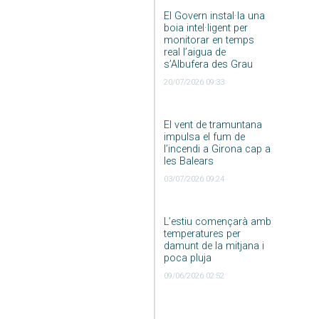
El Govern instal·la una
boia intel·ligent per
monitorar en temps
real l’aigua de
s’Albufera des Grau
20/07/2026 09:33
El vent de tramuntana
impulsa el fum de
l’incendi a Girona cap a
les Balears
03/07/2026 09:24
L’estiu començarà amb
temperatures per
damunt de la mitjana i
poca pluja
09/06/2026 02:52