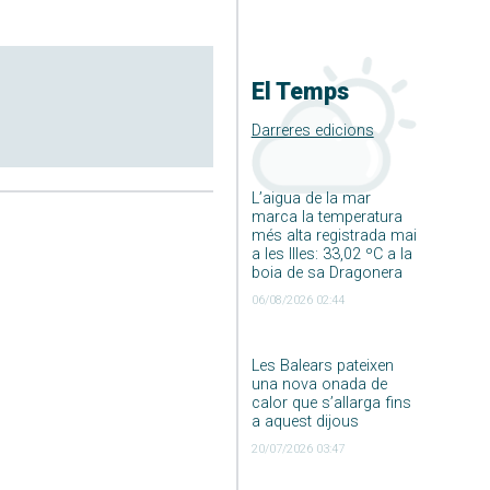
El Temps
Darreres edicions
L’aigua de la mar
marca la temperatura
més alta registrada mai
a les Illes: 33,02 ºC a la
boia de sa Dragonera
06/08/2026 02:44
Les Balears pateixen
una nova onada de
calor que s’allarga fins
a aquest dijous
20/07/2026 03:47