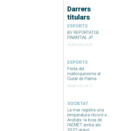
Darrers
titulars
ESPORTS
BV REPORTATGE
FINANTIAL JP
06/08/2026 04:09
ESPORTS
Festa del
mallorquinisme al
Ciutat de Palma
06/08/2026 04:15
SOCIETAT
La mar registra una
temperatura rècord a
Andratx: la boia de
l’AEMET arriba als
33,02 graus