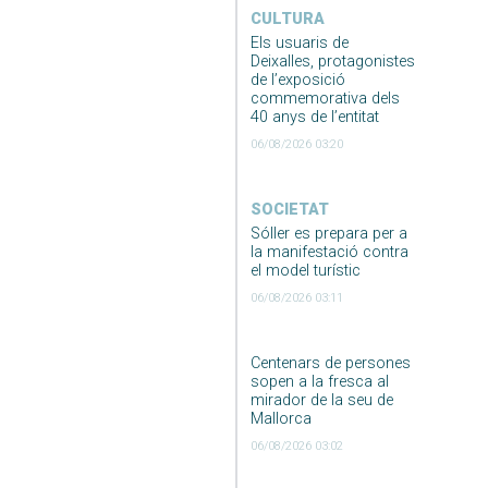
CULTURA
Els usuaris de
Deixalles, protagonistes
de l’exposició
commemorativa dels
40 anys de l’entitat
06/08/2026 03:20
SOCIETAT
Sóller es prepara per a
la manifestació contra
el model turístic
06/08/2026 03:11
Centenars de persones
sopen a la fresca al
mirador de la seu de
Mallorca
06/08/2026 03:02