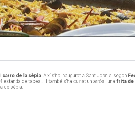
el
carro de la sèpia
. Així s’ha inaugurat a Sant Joan el segon
Fes
 24 estands de tapes…. I també s’ha cuinat un arrós i una
frita de
a de sèpia.