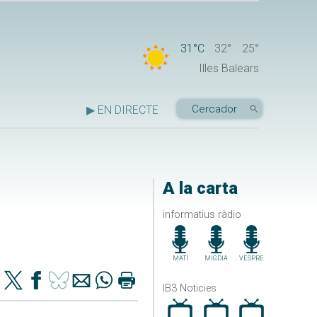
31°C
32°
25°
Illes Balears
▶ EN DIRECTE
A la carta
informatius ràdio
MATÍ
MIGDIA
VESPRE
IB3 Noticies