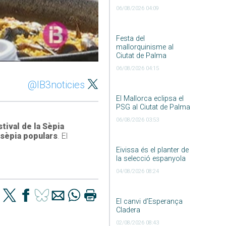
06/08/2026 04:09
Festa del
mallorquinisme al
Ciutat de Palma
06/08/2026 04:15
@IB3noticies
El Mallorca eclipsa el
PSG al Ciutat de Palma
06/08/2026 03:53
tival de la Sèpia
 sèpia populars
. El
Eivissa és el planter de
la selecció espanyola
04/08/2026 08:24
El canvi d’Esperança
Cladera
02/08/2026 08:43