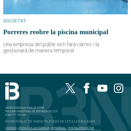
SOCIETAT
Porreres reobre la piscina municipal
Una empresa del poble se'n farà càrrec i la
gestionarà de manera temporal
CARRER MAGDALENA, 21, 07180
POLÍGON INDUSTRIAL DE SON BUGADELLES
(+34) 971 139 333
© ENS PÚBLIC DE RADIOTELEVISIÓ DE LES ILLES BALEARS
COOKIES
|
ATENCIÓ A L'AUDIÈNCIA
|
AVÍS LEGAL
|
PORTAL PRIVACITAT