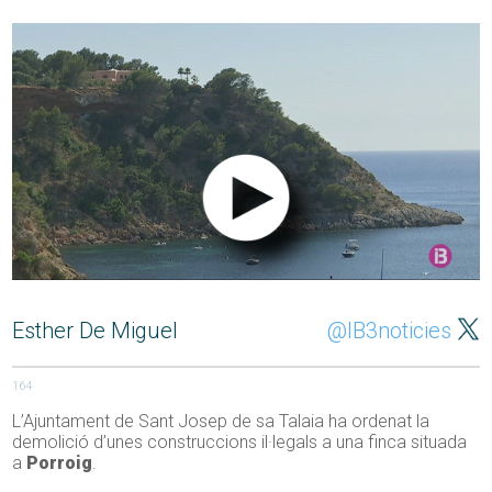
Esther De Miguel
@IB3noticies
164
L’Ajuntament de Sant Josep de sa Talaia ha ordenat la
demolició d’unes construccions il·legals a una finca situada
a
Porroig
.