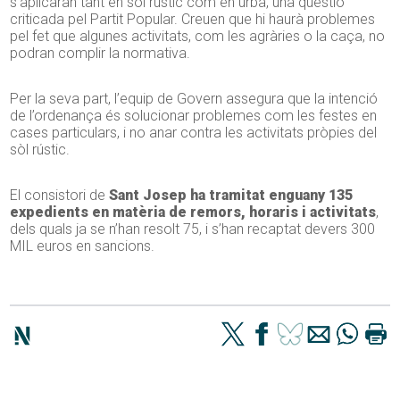
s’aplicaran tant en sòl rústic com en urbà, una qüestió
criticada pel Partit Popular. Creuen que hi haurà problemes
pel fet que algunes activitats, com les agràries o la caça, no
podran complir la normativa.
Per la seva part, l’equip de Govern assegura que la intenció
de l’ordenança és solucionar problemes com les festes en
cases particulars, i no anar contra les activitats pròpies del
sòl rústic.
El consistori de
Sant Josep ha tramitat enguany 135
expedients en matèria de remors, horaris i activitats
,
dels quals ja se n’han resolt 75, i s’han recaptat devers 300
MIL euros en sancions.