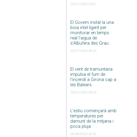
20/07/2026 03:47
El Govern instal·la una
boia intel·ligent per
monitorar en temps
real l’aigua de
s’Albufera des Grau
20/07/2026 09:33
El vent de tramuntana
impulsa el fum de
l’incendi a Girona cap a
les Balears
03/07/2026 09:24
L’estiu començarà amb
temperatures per
damunt de la mitjana i
poca pluja
09/06/2026 02:52