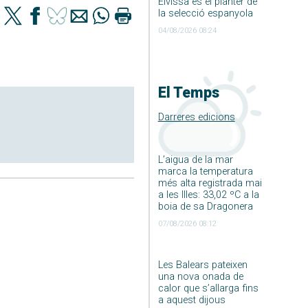
Eivissa és el planter de
la selecció espanyola
04/08/2026 08:24
El Temps
Darreres edicions
L’aigua de la mar
marca la temperatura
més alta registrada mai
a les Illes: 33,02 ºC a la
boia de sa Dragonera
07/08/2026 08:12
Les Balears pateixen
una nova onada de
calor que s’allarga fins
a aquest dijous