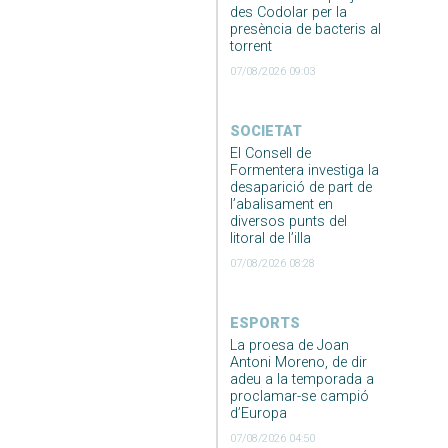
des Codolar per la
presència de bacteris al
torrent
07/08/2026 09:03
SOCIETAT
El Consell de
Formentera investiga la
desaparició de part de
l’abalisament en
diversos punts del
litoral de l’illa
07/08/2026 08:28
ESPORTS
La proesa de Joan
Antoni Moreno, de dir
adeu a la temporada a
proclamar-se campió
d’Europa
07/08/2026 04:50