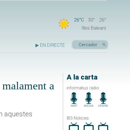
26°C
30°
26°
Illes Balears
▶ EN DIRECTE
A la carta
r malament a
informatius ràdio
MATÍ
MIGDIA
VESPRE
en aquestes
IB3 Noticies