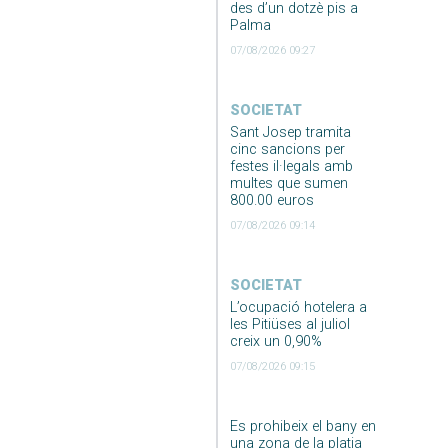
des d’un dotzè pis a
Palma
07/08/2026 09:27
SOCIETAT
Sant Josep tramita
cinc sancions per
festes il·legals amb
multes que sumen
800.00 euros
07/08/2026 09:14
SOCIETAT
L’ocupació hotelera a
les Pitiüses al juliol
creix un 0,90%
07/08/2026 09:15
Es prohibeix el bany en
una zona de la platja