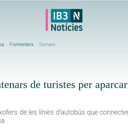
ssa
Formentera
Sumaris
tenars de turistes per aparca
xofers de les línies d'autobús que connect
sa