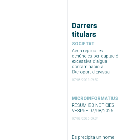
Darrers
titulars
SOCIETAT
Aena replica les
denúncies per captació
excessiva d’aigua i
contaminació a
l’Aeroport d’Eivissa
07/08/2026 09:59
MICROINFORMATIUS
RESUM IB3 NOTÍCIES
VESPRE 07/08/2026
07/08/2026 09:34
Es precipita un home