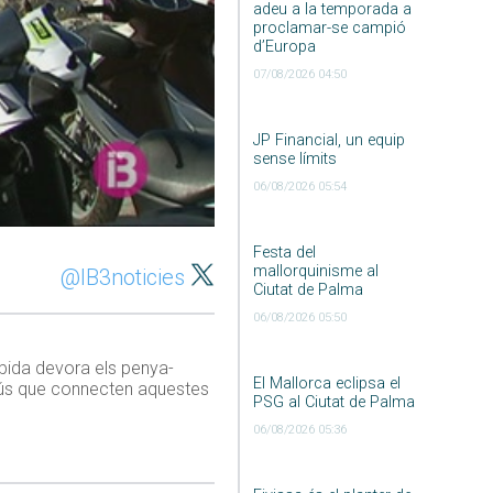
adeu a la temporada a
proclamar-se campió
d’Europa
07/08/2026 04:50
JP Financial, un equip
sense límits
06/08/2026 05:54
Festa del
mallorquinisme al
@IB3noticies
Ciutat de Palma
06/08/2026 05:50
bida devora els penya-
El Mallorca eclipsa el
obús que connecten aquestes
PSG al Ciutat de Palma
06/08/2026 05:36