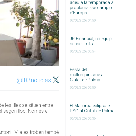
adeu a la temporada a
proclamar-se campió
d’Europa
07/08/2026 04:50
JP Financial, un equip
sense límits
06/08/2026 05:54
Festa del
mallorquinisme al
@IB3noticies
Ciutat de Palma
06/08/2026 05:50
 les Illes se situen entre
El Mallorca eclipsa el
el segon lloc. Només el
PSG al Ciutat de Palma
06/08/2026 05:36
Antoni i Vila es troben també