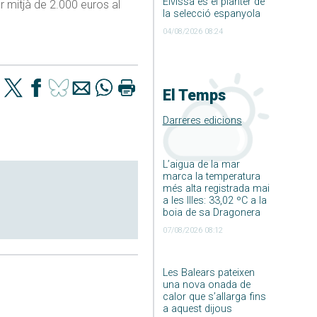
Eivissa és el planter de
 mitjà de 2.000 euros al
la selecció espanyola
04/08/2026 08:24
El Temps
Darreres edicions
L’aigua de la mar
marca la temperatura
més alta registrada mai
a les Illes: 33,02 ºC a la
boia de sa Dragonera
07/08/2026 08:12
Les Balears pateixen
una nova onada de
calor que s’allarga fins
a aquest dijous