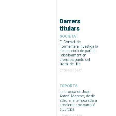
Darrers
titulars
SOCIETAT
El Consell de
Formentera investiga la
desaparició de part de
l’abalisament en
diversos punts del
litoral de l’illa
07/08/2026 05:17
ESPORTS
La proesa de Joan
Antoni Moreno, de dir
adeu a la temporada a
proclamar-se campió
d’Europa
07/08/2026 04:50