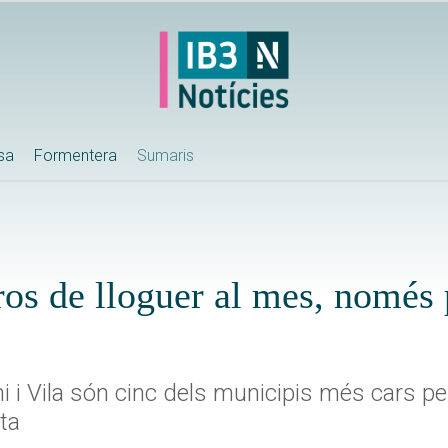
ssa
Formentera
Sumaris
ros de lloguer al mes, només 
 i Vila són cinc dels municipis més cars per
sta