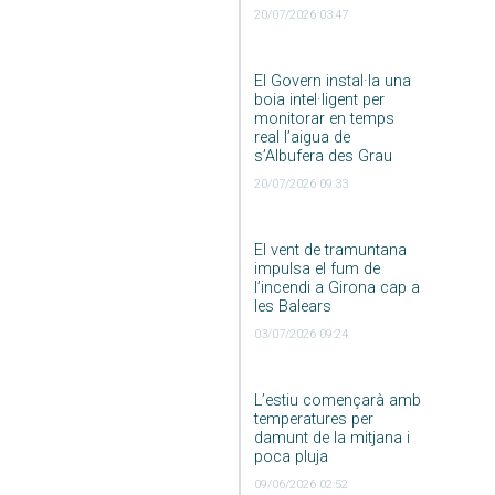
20/07/2026 03:47
El Govern instal·la una
boia intel·ligent per
monitorar en temps
real l’aigua de
s’Albufera des Grau
20/07/2026 09:33
El vent de tramuntana
impulsa el fum de
l’incendi a Girona cap a
les Balears
03/07/2026 09:24
L’estiu començarà amb
temperatures per
damunt de la mitjana i
poca pluja
09/06/2026 02:52