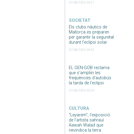
07/08/2026 04:27
SOCIETAT
Els clubs nàutics de
Mallorca es preparen
per garantir la seguretat
durant l’eclipsi solar
07/08/2026 04:42
EL GEN-GOB reclama
que s’ampliïn les
freqüències d’autobús
la tarda de l’eclipsi
07/08/2026 03:53
CULTURA
“Leyarem”, l’exposició
de l’artista sahrauí
Aawah Walad que
reivindica la terra