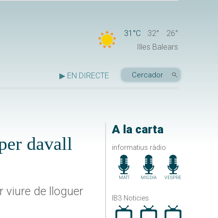
31°C
32°
26°
Illes Balears
▶ EN DIRECTE
A la carta
per davall
informatius ràdio
MATÍ
MIGDIA
VESPRE
 viure de lloguer
IB3 Noticies