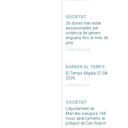
SOCIETAT
26 dones han estat
assassinades per
violència de gènere
enguany fins al mes de
juny
07/08/2026 04:48
DARRER EL TEMPS
El Temps Migdia 07-08-
2026
07/08/2026 04:05
SOCIETAT
L’Ajuntament de
Marratxí inaugura 144
nous aparcaments al
polígon de Can Rubiol