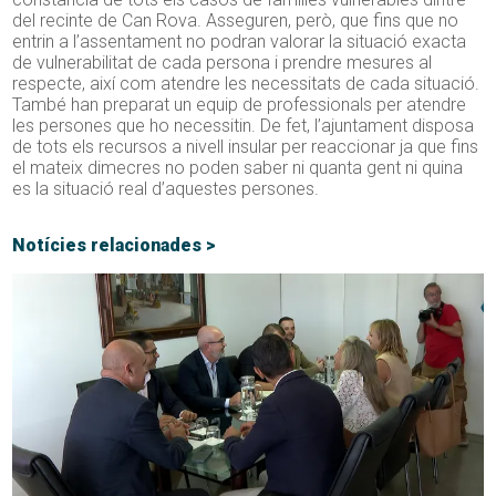
del recinte de Can Rova. Asseguren, però, que fins que no
entrin a l’assentament no podran valorar la situació exacta
de vulnerabilitat de cada persona i prendre mesures al
respecte, així com atendre les necessitats de cada situació.
També han preparat un equip de professionals per atendre
les persones que ho necessitin. De fet, l’ajuntament disposa
de tots els recursos a nivell insular per reaccionar ja que fins
el mateix dimecres no poden saber ni quanta gent ni quina
es la situació real d’aquestes persones.
Notícies relacionades >