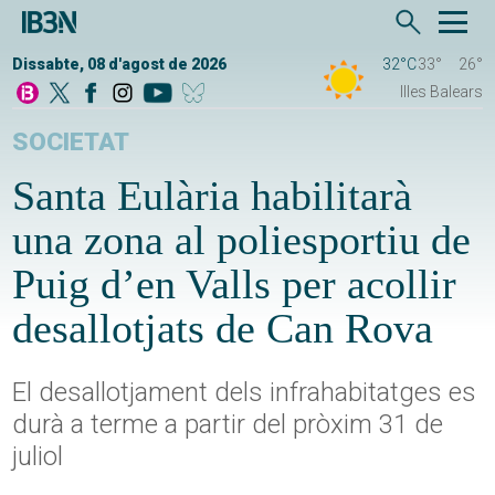
Dissabte, 08 d'agost de 2026
32°C
33°
26°
Illes Balears
SOCIETAT
Santa Eulària habilitarà
una zona al poliesportiu de
Puig d’en Valls per acollir
desallotjats de Can Rova
El desallotjament dels infrahabitatges es
durà a terme a partir del pròxim 31 de
juliol