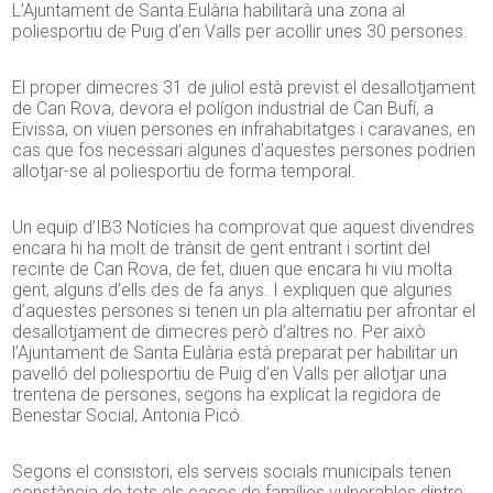
L’Ajuntament de Santa Eulària habilitarà una zona al
poliesportiu de Puig d’en Valls per acollir unes 30 persones.
El proper dimecres 31 de juliol està previst el desallotjament
de Can Rova, devora el polígon industrial de Can Bufí, a
Eivissa, on viuen persones en infrahabitatges i caravanes, en
cas que fos necessari algunes d’aquestes persones podrien
allotjar-se al poliesportiu de forma temporal.
Un equip d’IB3 Notícies ha comprovat que aquest divendres
encara hi ha molt de trànsit de gent entrant i sortint del
recinte de Can Rova, de fet, diuen que encara hi viu molta
gent, alguns d’ells des de fa anys. I expliquen que algunes
d’aquestes persones si tenen un pla alternatiu per afrontar el
desallotjament de dimecres però d’altres no. Per això
l’Ajuntament de Santa Eulària està preparat per habilitar un
pavelló del poliesportiu de Puig d’en Valls per allotjar una
trentena de persones, segons ha explicat la regidora de
Benestar Social, Antonia Picó.
Segons el consistori, els serveis socials municipals tenen
constància de tots els casos de famílies vulnerables dintre