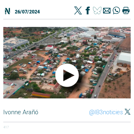
26/07/2024
Ivonne Arañó
@IB3noticies
417