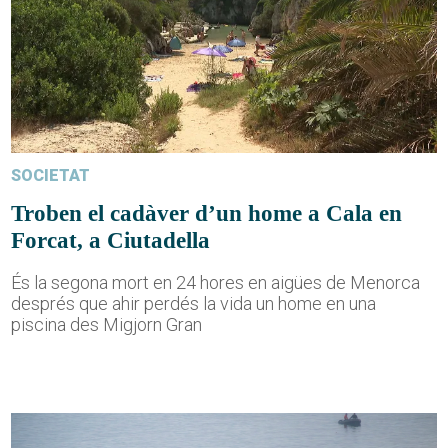
SOCIETAT
Troben el cadàver d’un home a Cala en
Forcat, a Ciutadella
És la segona mort en 24 hores en aigües de Menorca
després que ahir perdés la vida un home en una
piscina des Migjorn Gran