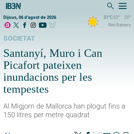
Dijous, 06 d'agost de 2026
31°C
32°
25°
Illes Balears
SOCIETAT
Santanyí, Muro i Can
Picafort pateixen
inundacions per les
tempestes
Al Migjorn de Mallorca han plogut fins a
150 litres per metre quadrat