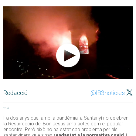
Redacció
@IB3noticies
254
Fa dos anys que, amb la pandèmia, a Santanyí no celebren
la Resurrecció del Bon Jesús amb actes com el popular
encontre. Però això no ha estat cap problema per als
santanyiners, que s’han
readaptat a la normativa covid
, i