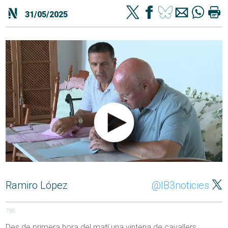
31/05/2025
Ramiro López
@IB3noticies
735
Des de primera hora del matí una vintena de cavallers