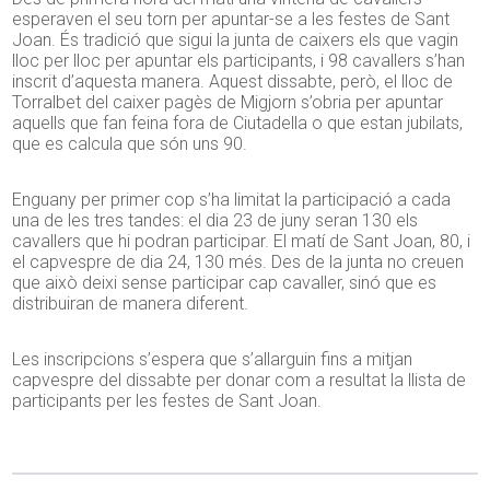
esperaven el seu torn per apuntar-se a les festes de Sant
Joan. És tradició que sigui la junta de caixers els que vagin
lloc per lloc per apuntar els participants, i 98 cavallers s’han
inscrit d’aquesta manera. Aquest dissabte, però, el lloc de
Torralbet del caixer pagès de Migjorn s’obria per apuntar
aquells que fan feina fora de Ciutadella o que estan jubilats,
que es calcula que són uns 90.
Enguany per primer cop s’ha limitat la participació a cada
una de les tres tandes: el dia 23 de juny seran 130 els
cavallers que hi podran participar. El matí de Sant Joan, 80, i
el capvespre de dia 24, 130 més. Des de la junta no creuen
que això deixi sense participar cap cavaller, sinó que es
distribuiran de manera diferent.
Les inscripcions s’espera que s’allarguin fins a mitjan
capvespre del dissabte per donar com a resultat la llista de
participants per les festes de Sant Joan.