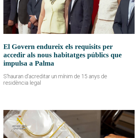
El Govern endureix els requisits per
accedir als nous habitatges públics que
impulsa a Palma
S'hauran d'acreditar un mínim de 15 anys de
residència legal