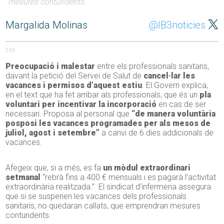
mesures contundents.
Margalida Molinas
@IB3noticies
243
Preocupació i malestar
entre els professionals sanitaris,
davant la petició del Servei de Salut de
cancel·lar les
vacances i permisos d’aquest estiu
. El Govern explica,
en el text que ha fet arribar als professionals, que és un
pla
voluntari per incentivar la incorporació
en cas de ser
necessari. Proposa al personal que
“de manera voluntària
posposi les vacances programades per als mesos de
juliol, agost i setembre”
a canvi de 6 dies addicionals de
vacances.
Afegeix que, si a més, es fa
un mòdul extraordinari
setmanal
“rebrà fins a 400 € mensuals i es pagarà l’activitat
extraordinària realitzada.” El sindicat d’infermeria assegura
que si se suspenen les vacances dels professionals
sanitaris, no quedaran callats, que emprendran mesures
contundents.