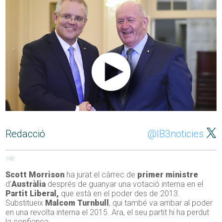
Redacció
@IB3noticies
168
Scott Morrison
ha jurat el càrrec de
primer ministre
d’
Austràlia
després de guanyar una votació interna en el
Partit Liberal,
que està en el poder des de 2013.
Substitueix
Malcom Turnbull
, qui també va arribar al poder
en una revolta interna el 2015. Ara, el seu partit hi ha perdut
la confiança.