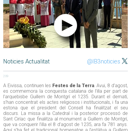
Noticies Actualitat
@IB3noticies
209
A Eivissa, continuen les
Festes de la Terra
. Avui, 8 d’agost,
es commemora la conquesta catalana de l’illa per part de
l’arquebisbe Guillem de Montgrí el 1235. Durant el dematí,
s’han concentrat els actes religiosos i institucionals, i fa una
estona que el president del Consell ha finalitzat el seu
discurs. La missa a la Catedral i la posterior processó de
Sant Ciríac que finalitza al monument a Guillem de Montgrí,
que va conquerir l’illa el 8 d’agost de 1235, ara fa 781 anys.
Aquí s’ha fet el tradicional homenatge a l’estàtua a Guillem