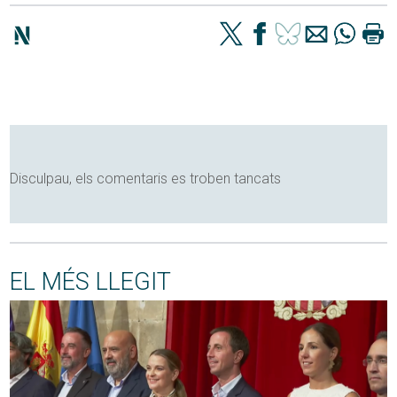
Disculpau, els comentaris es troben tancats
EL MÉS LLEGIT