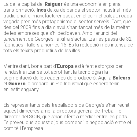
La de la capital del
Raiguer
és una economia en plena
transformació.
Inca
deixa de banda el sector industrial més
tradicional: el manufacturer basat en el cuir i el calçat, i cada
vegada pren més protagonisme el sector serveis. Tant, que
des del 2009 fins a dia d’avui s’han tancat més de la meitat
de les empreses que s’hi dedicaven. Amb l’anunci del
tancament de George’s, la xifra s’actualitza i es passa de 32
fàbriques i tallers a només 15. És la reducció més intensa de
tots els teixits productius de les illes.
Mentrestant, bona part d’
Europa
està fent esforços per
reindustrialitzar-se tot aprofitant la tecnologia i la
segmentació de les cadenes de producció. Aquí a
Balears
el
Govern
ja prepara un Pla Industrial que espera tenir
enllestit enguany
Els representants dels treballadors de George’s s’han reunit
aquest dimecres amb la directora general de Treball i el
director del SOIB, que s’han oferit a mediar entre les parts.
Es preveu que aquest dijous comenci la negociació entre el
comitè i l’empresa.