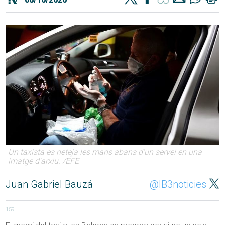
Un taxista es neteja les mans abans d'un servei en una
imatge d'arxiu. /EFE
Juan Gabriel Bauzá
@IB3noticies
159