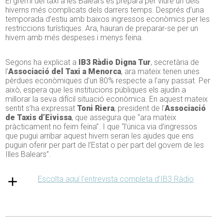
El gremi del taxi a les Balears es prepara per viure un dels
hiverns més complicats dels darrers temps. Després d’una
temporada d’estiu amb baixos ingressos econòmics per les
restriccions turístiques. Ara, hauran de preparar-se per un
hivern amb més despeses i menys feina.
Segons ha explicat a
IB3 Ràdio
Digna Tur
, secretària de
l’
Associació del Taxi a Menorca
, ara mateix tenen unes
pèrdues econòmiques d’un 80% respecte a l’any passat. Per
això, espera que les institucions públiques els ajudin a
millorar la seva difícil situació econòmica. En aquest mateix
sentit s’ha expressat
Toni Riera
, president de l’
Associació
de Taxis d’Eivissa
, que assegura que “ara mateix
pràcticament no feim feina”. I que “l’única via d’ingressos
que pugui arribar aquest hivern seran les ajudes que ens
puguin oferir per part de l’Estat o per part del govern de les
Illes Balears”.
Escolta aquí l’entrevista completa d’IB3 Ràdio