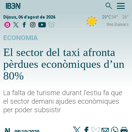
Dijous, 06 d'agost de 2026
29°C
34°
26°
Illes Balears
ECONOMIA
El sector del taxi afronta
pèrdues econòmiques d’un
80%
La falta de turisme durant l'estiu fa que
el sector demani ajudes econòmiques
per poder subsistir
08/10/2020