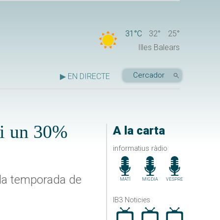
31°C
32°
25°
Illes Balears
▶ EN DIRECTE
 i un 30%
A la carta
informatius ràdio
 la temporada de
MATÍ
MIGDIA
VESPRE
IB3 Noticies