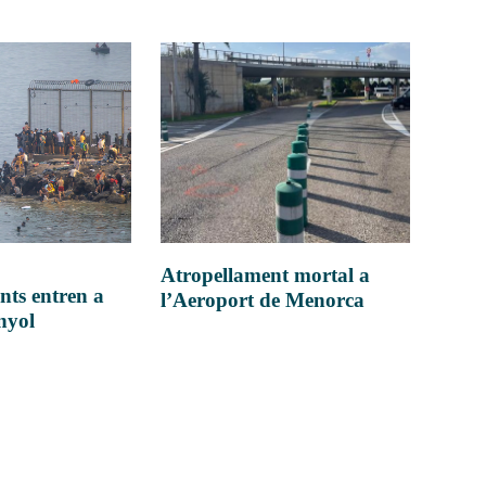
Atropellament mortal a
nts entren a
l’Aeroport de Menorca
anyol