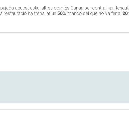
pujada aquest estiu, altres com Es Canar; per contra, han tengu
 restauració ha treballat un
50%
manco del que ho va fer al
20