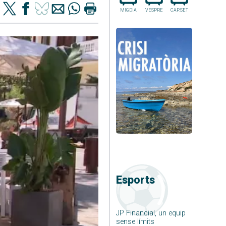
MIGDIA
VESPRE
CAP.SET
Esports
JP Financial, un equip
sense límits