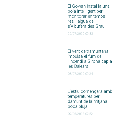
El Govern instal·la una
boia intel·ligent per
monitorar en temps
real l’aigua de
s’Albufera des Grau
20/07/2026 09:33
El vent de tramuntana
impulsa el fum de
l’incendi a Girona cap a
les Balears
03/07/2026 09:24
L’estiu començarà amb
temperatures per
damunt de la mitjana i
poca pluja
09/06/2026 02:52