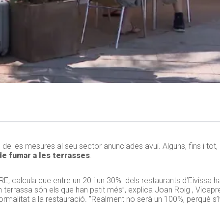
 de les mesures al seu sector anunciades avui. Alguns, fins i to
de fumar a les terrasses
.
RE, calcula que entre un 20 i un 30% dels restaurants d’Eivissa 
nien terrassa són els que han patit més”, explica Joan Roig , Vice
normalitat a la restauració. ”Realment no serà un 100%, perquè s’