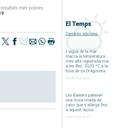
t resultats més pobres.
19
.
El Temps
Darreres edicions
L’aigua de la mar
marca la temperatura
més alta registrada mai
a les Illes: 33,02 ºC a la
boia de sa Dragonera
06/08/2026 02:44
Les Balears pateixen
una nova onada de
calor que s’allarga fins
a aquest dijous
20/07/2026 03:47