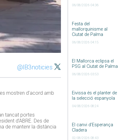
06/08/2026 04:36
Festa del
mallorquinisme al
Ciutat de Palma
06/08/2026 04:15
El Mallorca eclipsa el
@IB3noticies
PSG al Ciutat de Palma
06/08/2026 03:53
t, es mostren d’acord amb
Eivissa és el planter de
la selecció espanyola
04/08/2026 08:24
han tancat portes
president d’ABRE. Des de
El canvi d’Esperança
ha de mantenr la distància
Cladera
02/08/2026 08:43