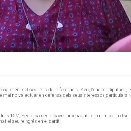
liment del codi ètic de la formació. Avui, l’encara diputada, en 
e mai no va actuar en defensa dels seus interessos particulars 
s 15M, Seijas ha negat haver amenaçat amb rompre la discip
t el seu reingrés en el partit.