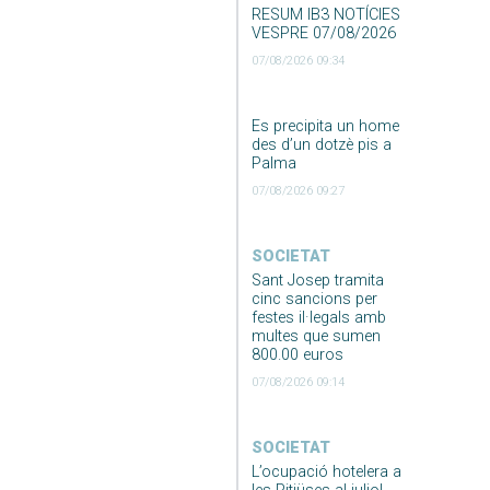
RESUM IB3 NOTÍCIES
VESPRE 07/08/2026
07/08/2026 09:34
Es precipita un home
des d’un dotzè pis a
Palma
07/08/2026 09:27
SOCIETAT
Sant Josep tramita
cinc sancions per
festes il·legals amb
multes que sumen
800.00 euros
07/08/2026 09:14
SOCIETAT
L’ocupació hotelera a