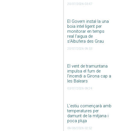
20/07/2026 03:47
El Govern instal·la una
boia intel·ligent per
monitorar en temps
real l’aigua de
s’Albufera des Grau
20/07/2026 09:33
El vent de tramuntana
impulsa el fum de
l’incendi a Girona cap a
les Balears
03/07/2026 09:24
L’estiu començarà amb
temperatures per
damunt de la mitjana i
poca pluja
09/06/2026 02:52