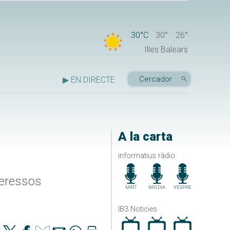
30°C
30°
26°
Illes Balears
▶ EN DIRECTE
A la carta
informatius ràdio
teressos
MATÍ
MIGDIA
VESPRE
IB3 Noticies