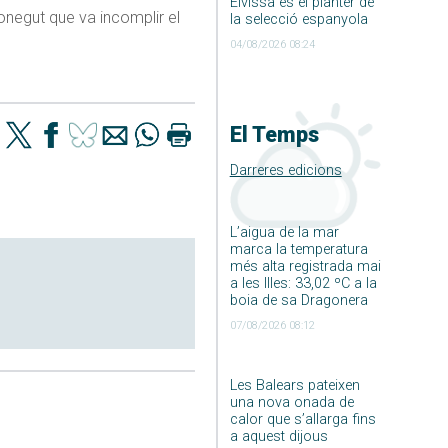
Eivissa és el planter de
onegut que va incomplir el
la selecció espanyola
04/08/2026 08:24
El Temps
Darreres edicions
L’aigua de la mar
marca la temperatura
més alta registrada mai
a les Illes: 33,02 ºC a la
boia de sa Dragonera
07/08/2026 08:12
Les Balears pateixen
una nova onada de
calor que s’allarga fins
a aquest dijous