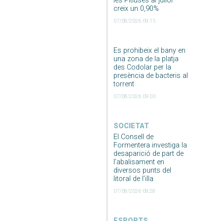
les Pitiüses al juliol
creix un 0,90%
07/08/2026 09:15
Es prohibeix el bany en
una zona de la platja
des Codolar per la
presència de bacteris al
torrent
07/08/2026 09:03
SOCIETAT
El Consell de
Formentera investiga la
desaparició de part de
l’abalisament en
diversos punts del
litoral de l’illa
07/08/2026 08:28
ESPORTS