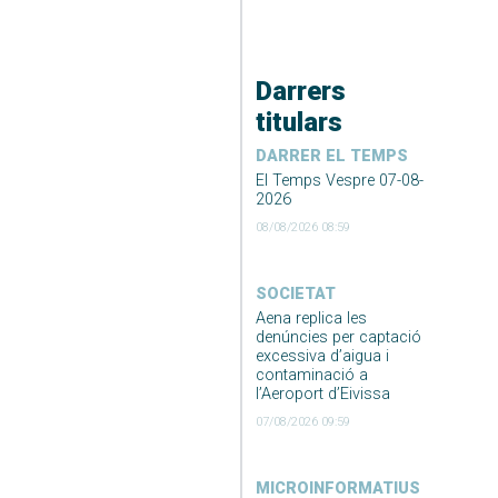
Darrers
titulars
DARRER EL TEMPS
El Temps Vespre 07-08-
2026
08/08/2026 08:59
SOCIETAT
Aena replica les
denúncies per captació
excessiva d’aigua i
contaminació a
l’Aeroport d’Eivissa
07/08/2026 09:59
MICROINFORMATIUS