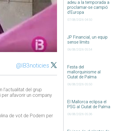
adeu a la temporada a
proclamar-se campió
d’Europa
07/08/2026 04:50
JP Financial, un equip
sense límits
06/08/2026 05:54
@IB3noticies
Festa del
mallorquinisme al
Ciutat de Palma
06/08/2026 05:50
l’actualitat del grup
ni per afavorir un company
El Mallorca eclipsa el
PSG al Ciutat de Palma
06/08/2026 05:36
lina de vot de Podem per