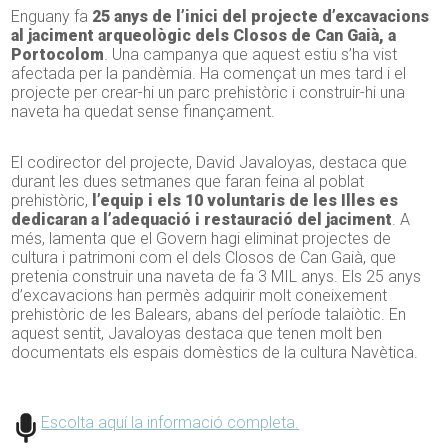
Enguany fa
25 anys de l’inici del projecte d’excavacions
al jaciment arqueològic dels Closos de Can Gaià, a
Portocolom
. Una campanya que aquest estiu s’ha vist
afectada per la pandèmia. Ha començat un mes tard i el
projecte per crear-hi un parc prehistòric i construir-hi una
naveta ha quedat sense finançament.
El codirector del projecte, David Javaloyas, destaca que
durant les dues setmanes que faran feina al poblat
prehistòric,
l’equip i els 10 voluntaris de les Illes es
dedicaran a l’adequació i restauració del jaciment
. A
més, lamenta que el Govern hagi eliminat projectes de
cultura i patrimoni com el dels Closos de Can Gaià, que
pretenia construir una naveta de fa 3 MIL anys. Els 25 anys
d’excavacions han permès adquirir molt coneixement
prehistòric de les Balears, abans del període talaiòtic. En
aquest sentit, Javaloyas destaca que tenen molt ben
documentats els espais domèstics de la cultura Navètica.
Escolta aquí la informació completa.