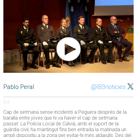
Pablo Peral
@IB3noticies
213
Cap de setmana sense incidents a Peguera després de la
baralla entre joves que hi va haver el cap de setmana
passat. La Policia Local de Calvià, amb el suport de la
guàrdia civil, ha mantingut fins ben entrada la matinada un
ampli dispositiu a la zona per evitar-hi més aldarulls. Des del