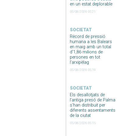
en un estat deplorable
05/08/2026 05:21
SOCIETAT
Rècord de pressió
humana a les Balears
en maig amb un total
d’1,86 milions de
persones en tot
l’arxipèlag
05/08/2026 05:19
SOCIETAT
Els desallotjats de
l’antiga presó de Palma
s’han distribuit per
diferents assentaments
de la ciutat
05/08/2026 05:15