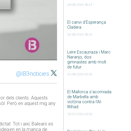
04/08/2026 08:24
El canvi d’Esperança
Cladera
02/08/2026 08:43
Leire Escauriaza i Marc
Naranjo, dos
gimnastes amb molt
de futur
@IB3noticies
01/08/2026 05:59
El Mallorca s’acomiada
de Marbella amb
or dels clients. Aquests
victòria contra l’Al-
 sòl. Però en aquest mig any
Ittihad
30/07/2026 03:56
tat. Tot i així, Balears es
ncideixen en la manca de