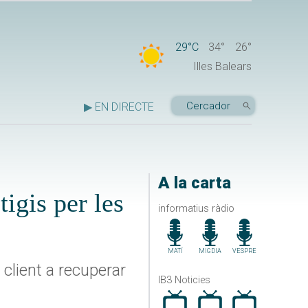
29°C
34°
26°
Illes Balears
▶ EN DIRECTE
A la carta
igis per les
informatius ràdio
MATÍ
MIGDIA
VESPRE
 client a recuperar
IB3 Noticies