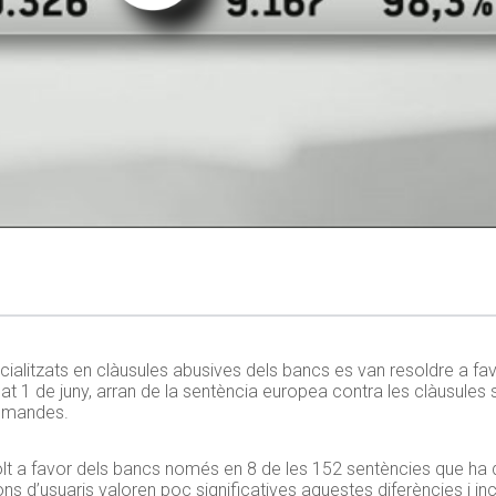
cialitzats en clàusules abusives dels bancs es van resoldre a fav
sat 1 de juny, arran de la sentència europea contra les clàusules
demandes.
olt a favor dels bancs només en 8 de les 152 sentències que ha dic
ons d’usuaris valoren poc significatives aquestes diferències i i