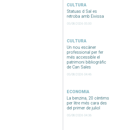
CULTURA
Statuas d Sal es
retroba amb Eivissa
05/08/2026 05:00
CULTURA
Un nou escàner
professional per fer
més accessible el
patrimoni bibliogràfic
de Can Sales
05/08/2026 04:46
ECONOMIA
La benzina, 20 cèntims
per litre més cara des
del primer de juliol
05/08/2026 04:36