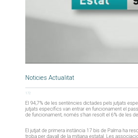
Noticies Actualitat
172
El 94,7% de les sentències dictades pels jutjats espe
jutjats específics van entrar en funcionament el pas
de funcionament, només s’han resolt el 6% de les 
El jutjat de primera instància 17 bis de Palma ha res
troba per davall de la mitjana estatal. Les associaci