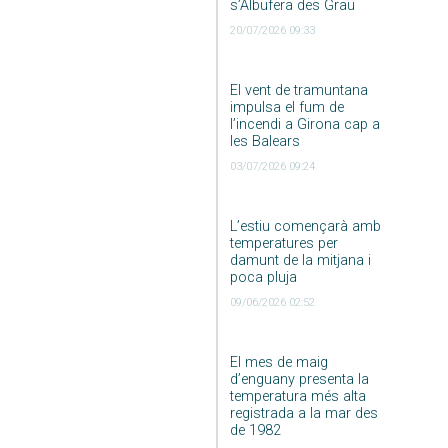
s’Albufera des Grau
20/07/2026 09:33
El vent de tramuntana
impulsa el fum de
l’incendi a Girona cap a
les Balears
03/07/2026 09:24
L’estiu començarà amb
temperatures per
damunt de la mitjana i
poca pluja
09/06/2026 02:52
El mes de maig
d’enguany presenta la
temperatura més alta
registrada a la mar des
de 1982