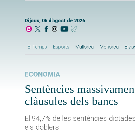
Dijous, 06 d'agost de 2026
El Temps
Esports
Mallorca
Menorca
Eivi
ECONOMIA
Sentències massivament a
clàusules dels bancs
El 94,7% de les sentències dictades 
els doblers