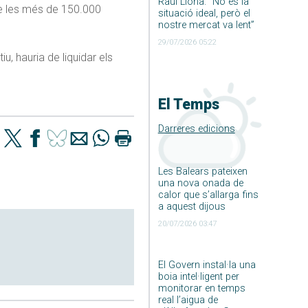
Raúl Llona: ”No és la
de les més de 150.000
situació ideal, però el
nostre mercat va lent”
29/07/2026 05:22
u, hauria de liquidar els
El Temps
Darreres edicions
Les Balears pateixen
una nova onada de
calor que s’allarga fins
a aquest dijous
20/07/2026 03:47
El Govern instal·la una
boia intel·ligent per
monitorar en temps
real l’aigua de