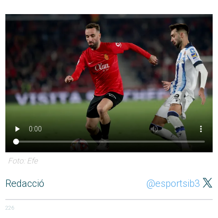
Foto: Efe
Redacció
@esportsib3
226