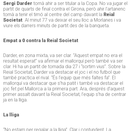
Sergi Darder
tornà ahir a ser titular a la Copa. No va jugar el
partit de quarts de final contra el Girona, però ahir l’artanenc
tornà a tenir el timó al centre del camp davant la
Reial
Societat
. Al minut 77 va deixar el seu lloc a Morlanes i va
viure els darrers minuts de partit des de la banqueta.
Empat a 0 contra la Reial Societat
Darder, en zona mixta, va ser clar. “Aquest empat no era el
resultat esperat” va afirmar el mallorquí però també va ser
clar. Hi ha un partit de tornada dia 27 i “sortim vius”. Sobre la
Reial Societat, Darder va destacar el joc i el no futbol que
també practica el rival. “És l’equip que més faltes fa”. El
mallorquí va destacar que s’ha patit i també va destacar el
joc fet pel Mallorca a la primera part. Ara, després d’aquest
primer assalt davant la Reial Societat, l’equip s’ha de centrar
ja en la lliga.
La lliga
“No estam per regalar a la lliga”. Clar i contundent. La