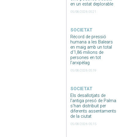
en un estat deplorable
05/08/2026 05:21
SOCIETAT
Rècord de pressió
humana a les Balears
en maig amb un total
d’1,86 milions de
persones en tot
l’arxipèlag
05/08/2026 05:19
SOCIETAT
Els desallotjats de
l’antiga presó de Palma
s’han distribuit per
diferents assentaments
de la ciutat
05/08/2026 05:15