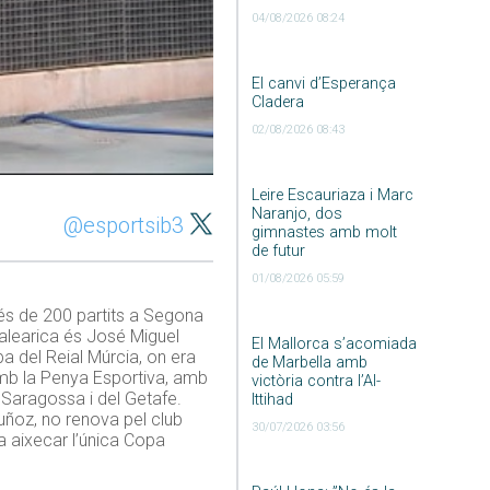
04/08/2026 08:24
El canvi d’Esperança
Cladera
02/08/2026 08:43
Leire Escauriaza i Marc
Naranjo, dos
@esportsib3
gimnastes amb molt
de futur
01/08/2026 05:59
més de 200 partits a Segona
balearica és José Miguel
El Mallorca s’acomiada
a del Reial Múrcia, on era
de Marbella amb
amb la Penya Esportiva, amb
victòria contra l’Al-
l Saragossa i del Getafe.
Ittihad
uñoz, no renova pel club
30/07/2026 03:56
a aixecar l’única Copa