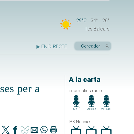
29°C
34°
26°
Illes Balears
▶ EN DIRECTE
A la carta
ses per a
informatius ràdio
MATÍ
MIGDIA
VESPRE
IB3 Noticies