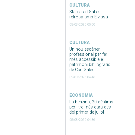
CULTURA
Statuas d Sal es
retroba amb Eivissa
05/08/2026 05:00
CULTURA
Un nou escàner
professional per fer
més accessible el
patrimoni bibliogràfic
de Can Sales
05/08/2026 04:46
ECONOMIA
La benzina, 20 cèntims
per litre més cara des
del primer de juliol
05/08/2026 04:36