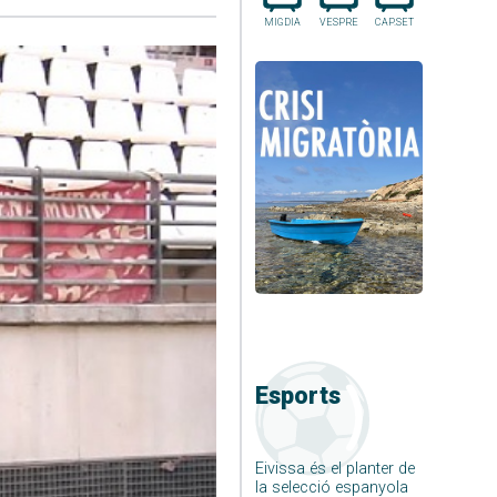
MIGDIA
VESPRE
CAP.SET
Esports
Eivissa és el planter de
la selecció espanyola