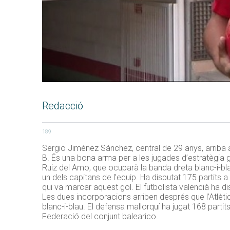
Redacció
189
Sergio Jiménez Sánchez, central de 29 anys, arriba a
B. És una bona arma per a les jugades d’estratègia g
Ruiz del Amo, que ocuparà la banda dreta blanc-i-bla
un dels capitans de l’equip. Ha disputat 175 partit
qui va marcar aquest gol. El futbolista valencià ha di
Les dues incorporacions arriben després que l’Atlèti
blanc-i-blau. El defensa mallorquí ha jugat 168 par
Federació del conjunt balearico.