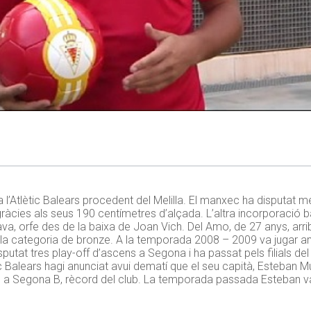
 l’Atlètic Balears procedent del Melilla. El manxec ha disputat 
ràcies als seus 190 centímetres d’alçada. L’altra incorporació 
va, orfe des de la baixa de Joan Vich. Del Amo, de 27 anys, arrib
s a la categoria de bronze. A la temporada 2008 – 2009 va jugar 
sputat tres play-off d’ascens a Segona i ha passat pels filials de
c Balears hagi anunciat avui dematí que el seu capità, Esteban M
tits a Segona B, rècord del club. La temporada passada Esteban v