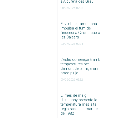
s’Albufera des Grau
20/07/2026 09:33
El vent de tramuntana
impulsa el fum de
l’incendi a Girona cap a
les Balears
03/07/2026 09:24
L’estiu començarà amb
temperatures per
damunt de la mitjana i
poca pluja
09/06/2026 02:52
El mes de maig
d’enguany presenta la
temperatura més alta
registrada a la mar des
de 1982