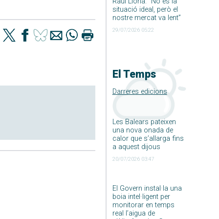
Raúl Llona: ”No és la
situació ideal, però el
nostre mercat va lent”
29/07/2026 05:22
El Temps
Darreres edicions
Les Balears pateixen
una nova onada de
calor que s’allarga fins
a aquest dijous
20/07/2026 03:47
El Govern instal·la una
boia intel·ligent per
monitorar en temps
real l’aigua de