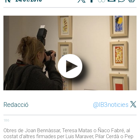
Redacció
@IB3noticies
186
Obres de Joan Bennàssar, Teresa Matas o Ñaco Fabré, al
costat d’altres firmades per Luis Maraver, Pilar Cerdà o Pep