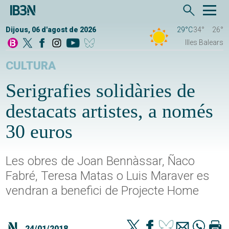
Dijous, 06 d'agost de 2026
29°C
34°
26°
Illes Balears
CULTURA
Serigrafies solidàries de
destacats artistes, a només
30 euros
Les obres de Joan Bennàssar, Ñaco
Fabré, Teresa Matas o Luis Maraver es
vendran a benefici de Projecte Home
24/01/2018