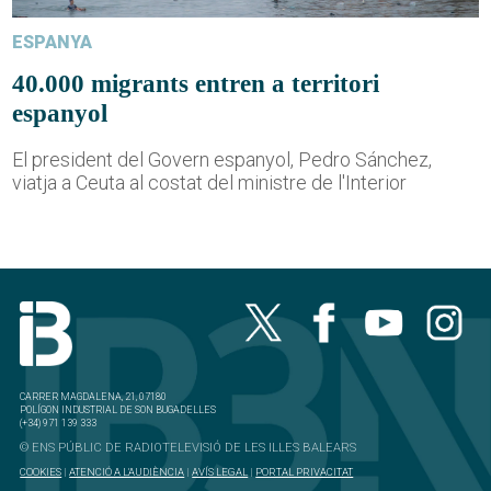
ESPANYA
40.000 migrants entren a territori
espanyol
El president del Govern espanyol, Pedro Sánchez,
viatja a Ceuta al costat del ministre de l'Interior
CARRER MAGDALENA, 21, 07180
POLÍGON INDUSTRIAL DE SON BUGADELLES
(+34) 971 139 333
© ENS PÚBLIC DE RADIOTELEVISIÓ DE LES ILLES BALEARS
COOKIES
|
ATENCIÓ A L'AUDIÈNCIA
|
AVÍS LEGAL
|
PORTAL PRIVACITAT