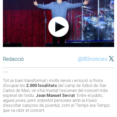
Redacció
@IB3noticies
233
Tot un barri transformat i molts nervis i emoció a l’hora
d’ocupar les
2.000 localitats
del camp de futbol de San
Carlos de Maó, on s’ha muntat l’escenari del concert més
esperat de l’estiu:
Joan Manuel Serrat
. Entre el públic,
alguns joves, però sobretot persones amb la il·lusió
d’escoltar cançons de joventut, com el ‘Temps era Temps’,
que va obrir el concert.