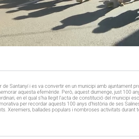
r de Santanyí i es va convertir en un municipi amb ajuntament pr
morar aquesta efemèride. Però, aquest diumenge, just 100 anys
dinari, en el qual s’ha llegit l’acta de constitució del municipi es
orativa per recordar aquests 100 anys d’història de ses Salin
ents. Xeremiers, ballades populars i nombroses activitats durant t