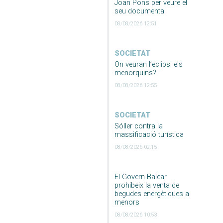
Joan Pons per veure el
seu documental
08/08/2026 12:51
SOCIETAT
On veuran l’eclipsi els
menorquins?
08/08/2026 12:55
SOCIETAT
Sóller contra la
massificació turística
08/08/2026 02:15
El Govern Balear
prohibeix la venta de
begudes energètiques a
menors
08/08/2026 10:53