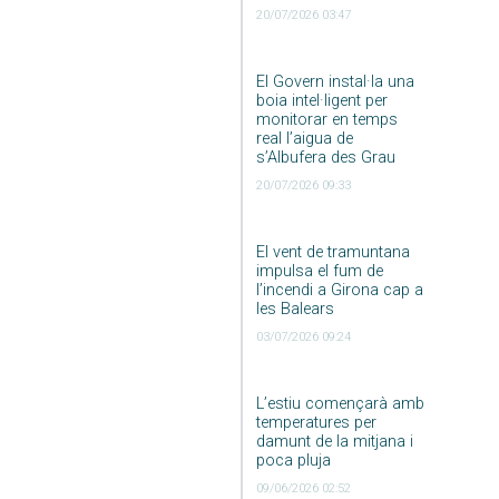
20/07/2026 03:47
El Govern instal·la una
boia intel·ligent per
monitorar en temps
real l’aigua de
s’Albufera des Grau
20/07/2026 09:33
El vent de tramuntana
impulsa el fum de
l’incendi a Girona cap a
les Balears
03/07/2026 09:24
L’estiu començarà amb
temperatures per
damunt de la mitjana i
poca pluja
09/06/2026 02:52