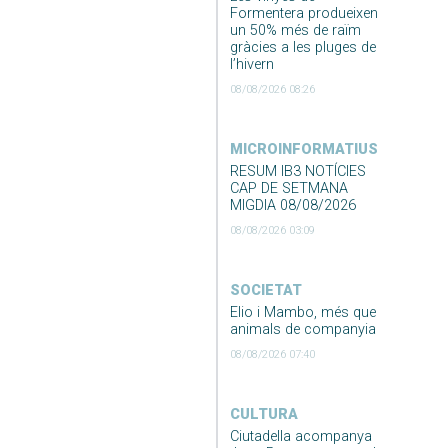
Formentera produeixen
un 50% més de raïm
gràcies a les pluges de
l’hivern
08/08/2026 08:26
MICROINFORMATIUS
RESUM IB3 NOTÍCIES
CAP DE SETMANA
MIGDIA 08/08/2026
08/08/2026 03:09
SOCIETAT
Elio i Mambo, més que
animals de companyia
08/08/2026 07:40
CULTURA
Ciutadella acompanya