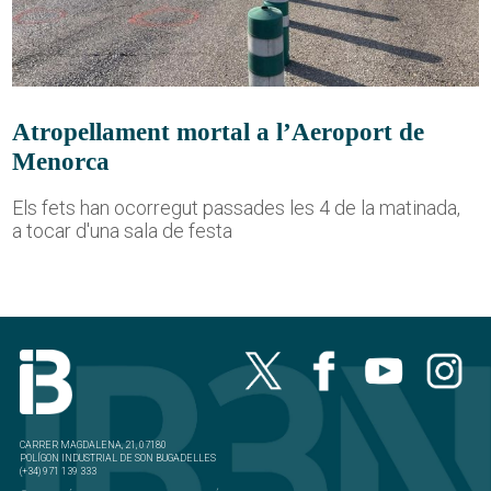
Atropellament mortal a l’Aeroport de
Menorca
Els fets han ocorregut passades les 4 de la matinada,
a tocar d'una sala de festa
CARRER MAGDALENA, 21, 07180
POLÍGON INDUSTRIAL DE SON BUGADELLES
(+34) 971 139 333