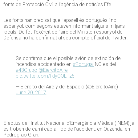
fonts de Protecció Civil a l’agència de notícies Efe.
Les fonts han precisat que l’aparell és portuguès i no
espanyol, com segons estaven informant alguns mitjans
locals. De fet, l’exèrcit de l’aire del Ministeri espanyol de
Defensa ho ha confirmat al seu compte oficial de Twitter:
Se confirma que el posible avión de extinción de
incendios accidentado en
#Portugal
NO es del
#43Grupo
@EjercitoAire
pic.twitter.com/fklyOQLFz5
— Ejército del Aire y del Espacio (@EjercitoAire)
June 20, 2017
Efectius de l’Institut Nacional d’Emergència Mèdica (INEM) ja
es troben de camí cap al lloc de l’accident, en Ouzenda, en
Pedrógrão Gran.