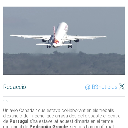
Redacció
@IB3noticies
172
Un avió Canadair que estava col·laborant en els treballs
d’extinció de l’incendi que arrasa des del dissabte el centre
de
Portugal
s’ha estavellat aquest dimarts en el terme
municipal de
Pedrógão Grande
, segons han confirmat