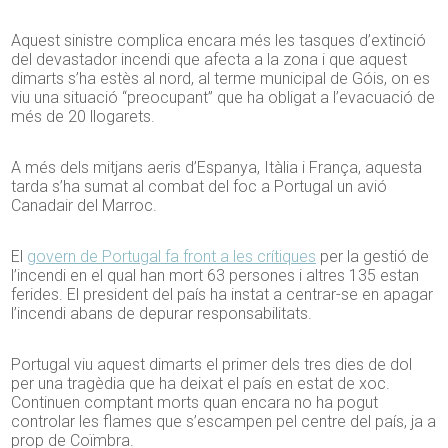
Aquest sinistre complica encara més les tasques d’extinció
del devastador incendi que afecta a la zona i que aquest
dimarts s’ha estès al nord, al terme municipal de Góis, on es
viu una situació “preocupant” que ha obligat a l’evacuació de
més de 20 llogarets.
A més dels mitjans aeris d’Espanya, Itàlia i França, aquesta
tarda s’ha sumat al combat del foc a Portugal un avió
Canadair del Marroc.
El
govern de Portugal fa front a les crítiques
per la gestió de
l’incendi en el qual han mort 63 persones i altres 135 estan
ferides. El president del país ha instat a centrar-se en apagar
l’incendi abans de depurar responsabilitats.
Portugal viu aquest dimarts el primer dels tres dies de dol
per una tragèdia que ha deixat el país en estat de xoc.
Continuen comptant morts quan encara no ha pogut
controlar les flames que s’escampen pel centre del país, ja a
prop de Coïmbra.