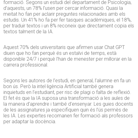
formació. Segons un estudi del departament de Psicologia,
d’aquests, un 78% l’usen per cercar informació. Quasi la
meitat ho fan per aclarir preguntes relacionades amb els
estudis. Un 41% ho fa per fer tasques acadèmiques, el 18%,
per traduir textos i un 8% reconeix que directament copia els
textos talment de la IA.
Aquest 70% dels universitaris que afirmen usar Chat GPT
diuen que ho fan perquè és un estalvi de temps, està
disponible 24/7 i perquè l’han de menester per millorar en la
carrera professional.
Segons les autores de l’estudi, en general, l’alumne en fa un
bon ús. Però la intel·ligència Artificial també genera
inquietuds en l’estudiant, per risc de plagi o falta de reflexió.
El fet és que la IA suposa una transformació a les aules de
la manera d’aprendre i també d’ensenyar. Les guies docents
de les assignatures ja especifiquen quin és l’ús permès de
les IA. Les expertes recomanen fer formació als professors
per adaptar la docència.