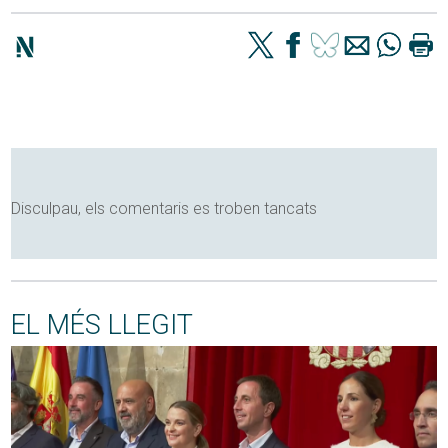
Disculpau, els comentaris es troben tancats
EL MÉS LLEGIT