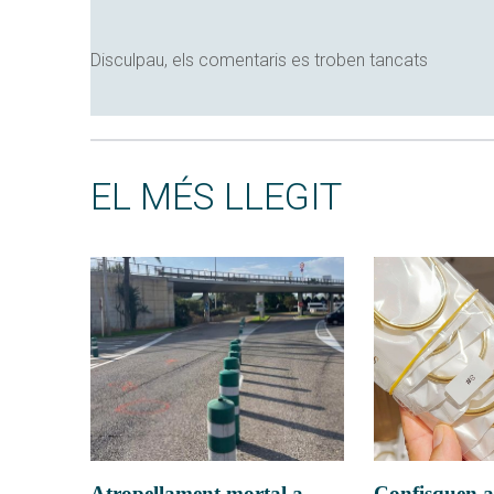
Disculpau, els comentaris es troben tancats
EL MÉS LLEGIT
Atropellament mortal a
Confisquen a