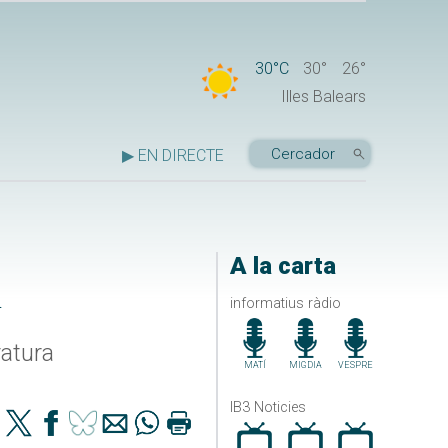
30°C
30°
26°
Illes Balears
▶ EN DIRECTE
A la carta
a
informatius ràdio
ratura
MATÍ
MIGDIA
VESPRE
IB3 Noticies