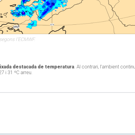
s segons l’ECMWF.
aixada destacada de temperatura
. Al contrari, l’ambient cont
7 i 31 ºC arreu.