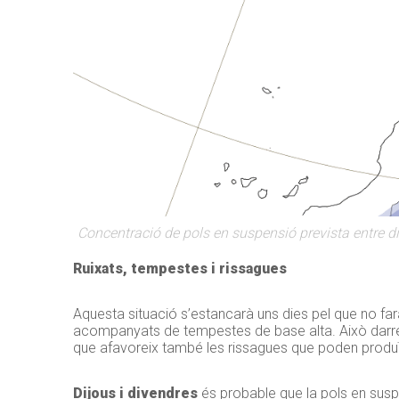
Concentració de pols en suspensió prevista entre d
Ruixats, tempestes i rissagues
Aquesta situació s’estancarà uns dies pel que no far
acompanyats de tempestes de base alta. Això darr
que afavoreix també les rissagues que poden produïr-
Dijous i divendres
és probable que la pols en suspen