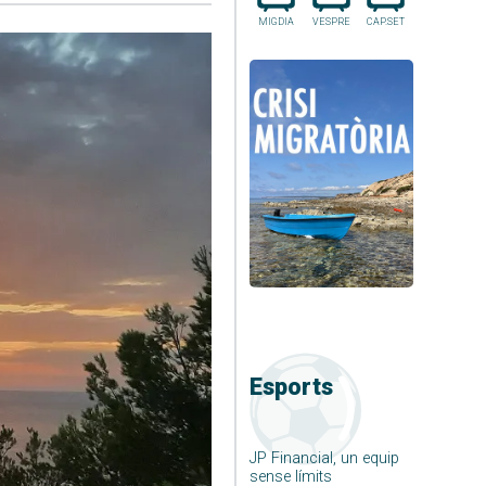
MIGDIA
VESPRE
CAP.SET
Esports
JP Financial, un equip
sense límits