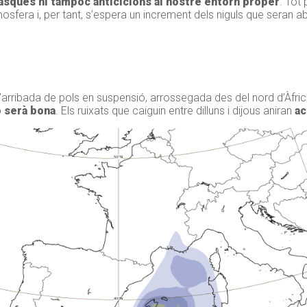
asques ni tampoc anticiclons al nostre entorn proper
. Tot 
osfera i, per tant, s’espera un increment dels niguls que seran a
l’arribada de pols en suspensió, arrossegada des del nord d’Àfric
o serà bona
. Els ruixats que caiguin entre dilluns i dijous aniran
ac