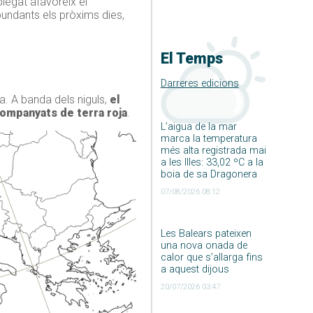
plegat afavoreix el
bundants els pròxims dies,
El Temps
Darreres edicions
a. A banda dels niguls,
el
ompanyats de terra roja
.
L’aigua de la mar
marca la temperatura
més alta registrada mai
a les Illes: 33,02 ºC a la
boia de sa Dragonera
07/08/2026 08:12
Les Balears pateixen
una nova onada de
calor que s’allarga fins
a aquest dijous
20/07/2026 03:47