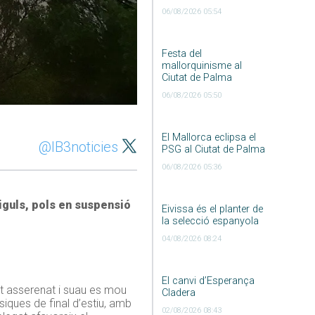
06/08/2026 05:54
Festa del
mallorquinisme al
Ciutat de Palma
06/08/2026 05:50
El Mallorca eclipsa el
@IB3noticies
PSG al Ciutat de Palma
06/08/2026 05:36
iguls, pols en suspensió
Eivissa és el planter de
la selecció espanyola
04/08/2026 08:24
El canvi d’Esperança
nt asserenat i suau es mou
Cladera
ssiques de final d’estiu, amb
02/08/2026 08:43