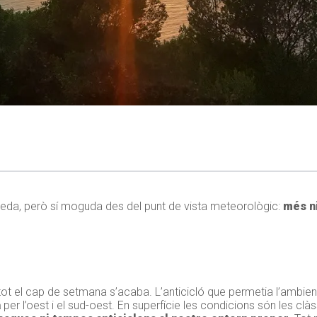
da, però sí moguda des del punt de vista meteorològic:
més n
tot el cap de setmana s’acaba. L’anticicló que permetia l’ambie
a
per l’oest i el sud-oest. En superfície les condicions són les clà