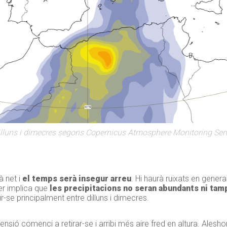
illuns i dimecres segons Copernicus Atmosphere Monitoring Serv
à net i
el temps serà insegur arreu
. Hi haurà ruixats en genera
er implica que
les precipitacions no seran abundants ni ta
se principalment entre dilluns i dimecres.
sió comenci a retirar-se i arribi més aire fred en altura. Alesho