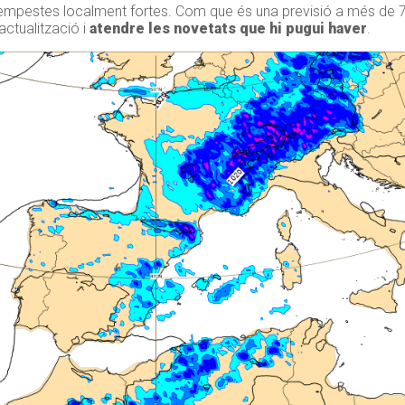
mpestes localment fortes. Com que és una previsió a més de 72
actualització i
atendre les novetats que hi pugui haver
.