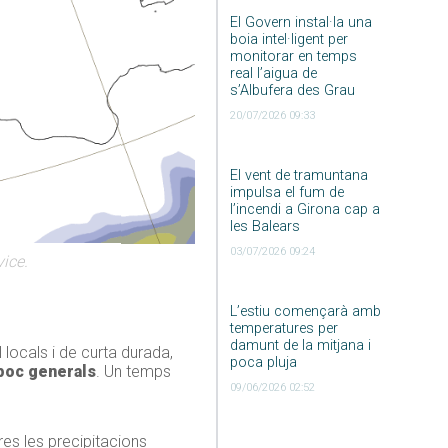
El Govern instal·la una
boia intel·ligent per
monitorar en temps
real l’aigua de
s’Albufera des Grau
20/07/2026 09:33
El vent de tramuntana
impulsa el fum de
l’incendi a Girona cap a
les Balears
03/07/2026 09:24
ice.
L’estiu començarà amb
temperatures per
damunt de la mitjana i
l locals i de curta durada,
poca pluja
mpoc generals
. Un temps
09/06/2026 02:52
res les precipitacions