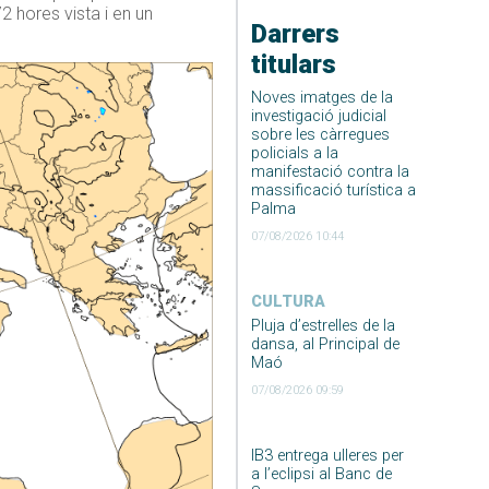
 hores vista i en un
Darrers
titulars
Noves imatges de la
investigació judicial
sobre les càrregues
policials a la
manifestació contra la
massificació turística a
Palma
07/08/2026 10:44
CULTURA
Pluja d’estrelles de la
dansa, al Principal de
Maó
07/08/2026 09:59
IB3 entrega ulleres per
a l’eclipsi al Banc de