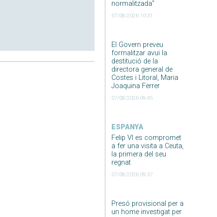
normalitzada”
07/08/2026 10:31
El Govern preveu
formalitzar avui la
destitució de la
directora general de
Costes i Litoral, Maria
Joaquina Ferrer
07/08/2026 09:45
ESPANYA
Felip VI es compromet
a fer una visita a Ceuta,
la primera del seu
regnat
07/08/2026 09:37
Presó provisional per a
un home investigat per