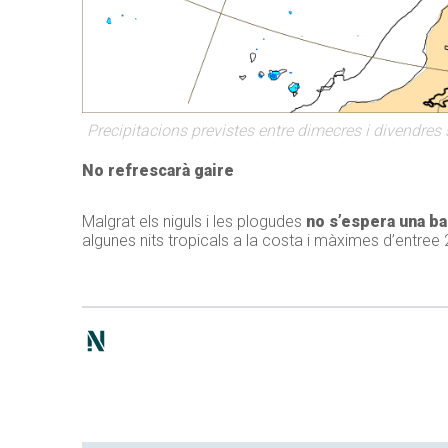
Precipitacions previstes entre dimecres i divendre
No refrescarà gaire
Malgrat els niguls i les plogudes
no s’espera una b
algunes nits tropicals a la costa i màximes d’entree 2