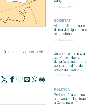
Sang
07/08/2026 10:28
SOCIETAT
Alaior aplica mesures
d’estalvi d’aigua sense
restriccions
07/08/2026 09:26
inuarà suau per l’època, amb
Un cotxe es crema a
ses Coves Noves
després d’encastar-se
contra un edifici de
telecomunicacions
07/08/2026 10:36
POLÍTICA
Prohens: “La crisi no
s’ha acabat, la situació
a Ceuta no està