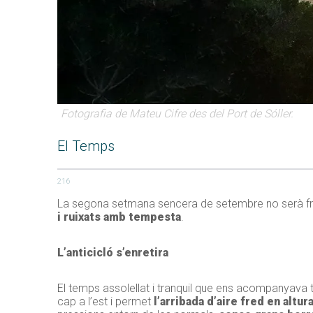
Fotografia de Mateu Cifre des del Port de Sóller.
El Temps
216
La segona setmana sencera de setembre no serà fre
i ruixats amb tempesta
.
L’anticicló s’enretira
El temps assolellat i tranquil que ens acompanyava 
cap a l’est i permet
l’arribada d’aire fred en altur