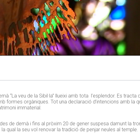
mà “La veu de la Sibil·la” llueixi amb tota l’esplendor. Es tract
mb formes orgàniques. Tot una declaració d’intencions amb la qu
atrimoni immaterial.
à des de demà i fins al pròxim 20 de gener suspesa damunt la trona
b la qual la seu vol renovar la tradició de penjar neules al temple.