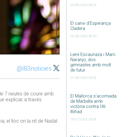
04/08/2026 08:24
El canvi d’Esperança
Cladera
02/08/2026 08:43
Leire Escauriaza i Marc
Naranjo, dos
gimnastes amb molt
@IB3noticies
de futur
01/08/2026 05:59
a de 7 neules de coure amb
El Mallorca s’acomiada
e explicar, a través
de Marbella amb
victòria contra l’Al-
Ittihad
30/07/2026 03:56
, el lloc on la nit de Nadal