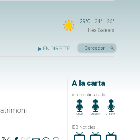
29°C
34°
26°
Illes Balears
▶ EN DIRECTE
A la carta
informatius ràdio
patrimoni
MATÍ
MIGDIA
VESPRE
IB3 Noticies