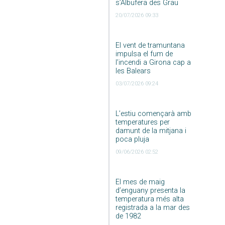
s’Albufera des Grau
20/07/2026 09:33
El vent de tramuntana
impulsa el fum de
l’incendi a Girona cap a
les Balears
03/07/2026 09:24
L’estiu començarà amb
temperatures per
damunt de la mitjana i
poca pluja
09/06/2026 02:52
El mes de maig
d’enguany presenta la
temperatura més alta
registrada a la mar des
de 1982