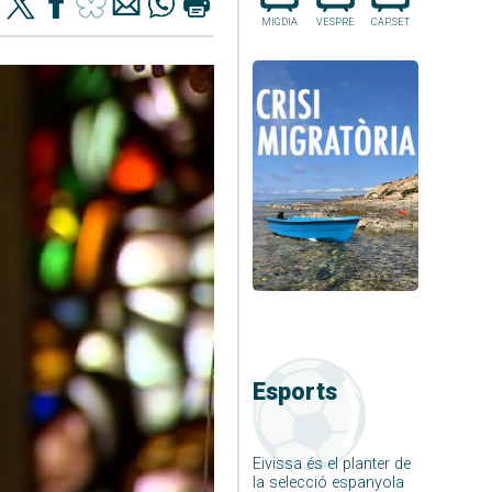
MIGDIA
VESPRE
CAP.SET
Esports
Eivissa és el planter de
la selecció espanyola