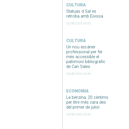
CULTURA
Statuas d Sal es
retroba amb Eivissa
05/08/2026 05:00
CULTURA
Un nou escàner
professional per fer
més accessible el
patrimoni bibliogràfic
de Can Sales
05/08/2026 04:46
ECONOMIA
La benzina, 20 cèntims
per litre més cara des
del primer de juliol
05/08/2026 04:36