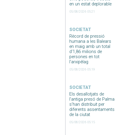
en un estat deplorable
05/08/2026 05:21
SOCIETAT
Rècord de pressió
humana a les Balears
en maig amb un total
d’1,86 milions de
persones en tot
l’arxipèlag
05/08/2026 05:19
SOCIETAT
Els desallotjats de
l’antiga presó de Palma
s’han distribuit per
diferents assentaments
de la ciutat
05/08/2026 05:15