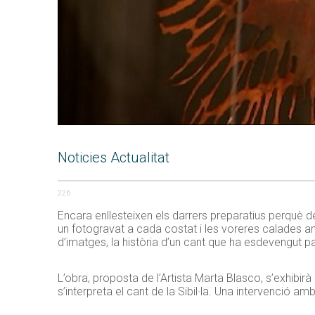
Noticies Actualitat
226
Encara enllesteixen els darrers preparatius perquè de
un fotogravat a cada costat i les voreres calades a
d’imatges, la història d’un cant que ha esdevengut p
L’obra, proposta de l’Artista Marta Blasco, s’exhibir
s’interpreta el cant de la Sibil·la. Una intervenció am