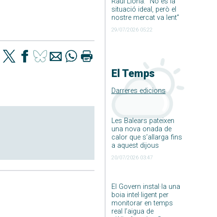
Raúl Llona: ”No és la
situació ideal, però el
nostre mercat va lent”
29/07/2026 05:22
El Temps
Darreres edicions
Les Balears pateixen
una nova onada de
calor que s’allarga fins
a aquest dijous
20/07/2026 03:47
El Govern instal·la una
boia intel·ligent per
monitorar en temps
real l’aigua de