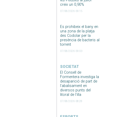
les Pitiüses al juliol
creix un 0,90%
07/08/2026 09:15
Es prohibeix el bany en
una zona de la platja
des Codolar per la
presència de bacteris al
torrent
07/08/2026 09:03
SOCIETAT
El Consell de
Formentera investiga la
desaparició de part de
l’abalisament en
diversos punts del
litoral de l’illa
07/08/2026 08:28
ESPORTS