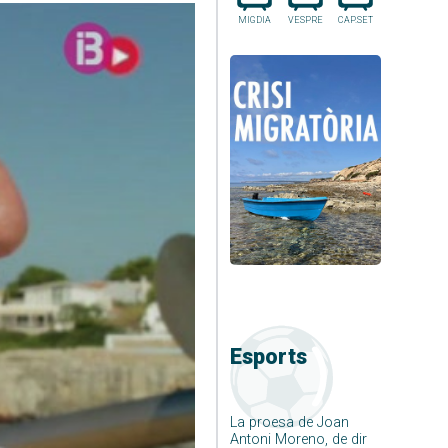
MIGDIA
VESPRE
CAP.SET
Esports
La proesa de Joan
Antoni Moreno, de dir