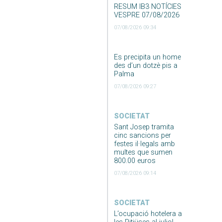
RESUM IB3 NOTÍCIES
VESPRE 07/08/2026
07/08/2026 09:34
Es precipita un home
des d’un dotzè pis a
Palma
07/08/2026 09:27
SOCIETAT
Sant Josep tramita
cinc sancions per
festes il·legals amb
multes que sumen
800.00 euros
07/08/2026 09:14
SOCIETAT
L’ocupació hotelera a