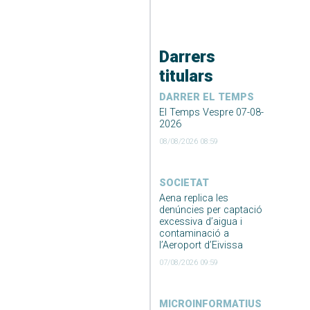
Darrers
titulars
DARRER EL TEMPS
El Temps Vespre 07-08-
2026
08/08/2026 08:59
SOCIETAT
Aena replica les
denúncies per captació
excessiva d’aigua i
contaminació a
l’Aeroport d’Eivissa
07/08/2026 09:59
MICROINFORMATIUS