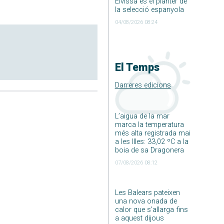
Eivissa és el planter de
la selecció espanyola
04/08/2026 08:24
El Temps
Darreres edicions
L’aigua de la mar
marca la temperatura
més alta registrada mai
a les Illes: 33,02 ºC a la
boia de sa Dragonera
07/08/2026 08:12
Les Balears pateixen
una nova onada de
calor que s’allarga fins
a aquest dijous