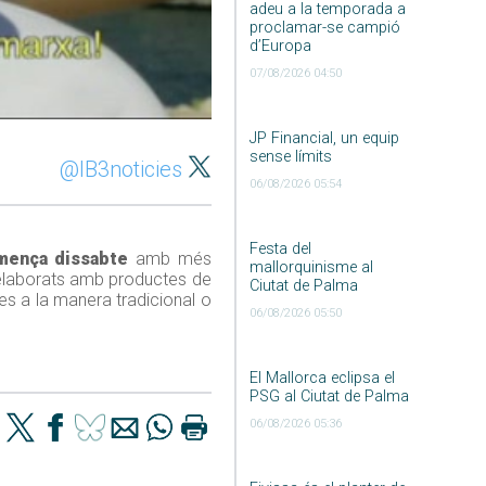
adeu a la temporada a
proclamar-se campió
d’Europa
07/08/2026 04:50
JP Financial, un equip
sense límits
@IB3noticies
06/08/2026 05:54
Festa del
ença dissabte
amb més
mallorquinisme al
s elaborats amb productes de
Ciutat de Palma
es a la manera tradicional o
06/08/2026 05:50
El Mallorca eclipsa el
PSG al Ciutat de Palma
06/08/2026 05:36