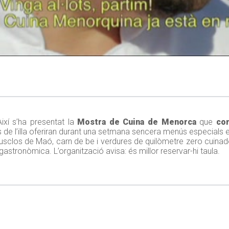
ixí s’ha presentat la
Mostra de Cuina de Menorca
que
com
ers de l’illa oferiran durant una setmana sencera menús especial
Musclos de Maó, carn de be i verdures de quilòmetre zero cuinad
astronòmica. L’organització avisa: és millor reservar-hi taula.