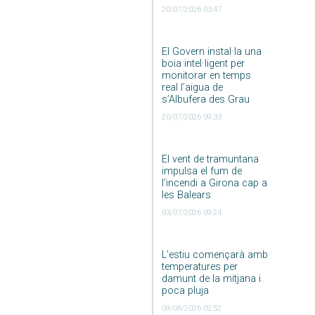
20/07/2026 03:47
El Govern instal·la una
boia intel·ligent per
monitorar en temps
real l’aigua de
s’Albufera des Grau
20/07/2026 09:33
El vent de tramuntana
impulsa el fum de
l’incendi a Girona cap a
les Balears
03/07/2026 09:24
L’estiu començarà amb
temperatures per
damunt de la mitjana i
poca pluja
09/06/2026 02:52