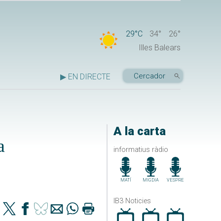
29°C
34°
26°
Illes Balears
▶ EN DIRECTE
A la carta
a
informatius ràdio
MATÍ
MIGDIA
VESPRE
IB3 Noticies