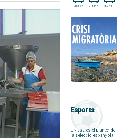
MIGDIA
VESPRE
CAP.SET
Esports
Eivissa és el planter de
la selecció espanyola