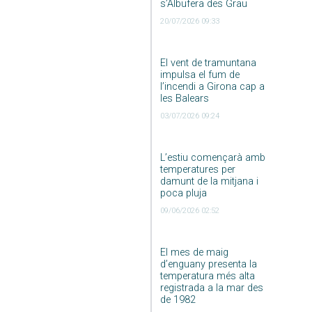
s’Albufera des Grau
20/07/2026 09:33
El vent de tramuntana
impulsa el fum de
l’incendi a Girona cap a
les Balears
03/07/2026 09:24
L’estiu començarà amb
temperatures per
damunt de la mitjana i
poca pluja
09/06/2026 02:52
El mes de maig
d’enguany presenta la
temperatura més alta
registrada a la mar des
de 1982