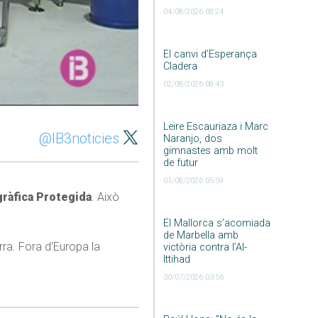
04/08/2026 08:24
El canvi d’Esperança
Cladera
02/08/2026 08:43
Leire Escauriaza i Marc
@IB3noticies
Naranjo, dos
gimnastes amb molt
de futur
01/08/2026 05:59
gràfica Protegida
. Això
El Mallorca s’acomiada
de Marbella amb
rra. Fora d’Europa la
victòria contra l’Al-
Ittihad
30/07/2026 03:56