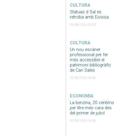
CULTURA
Statuas d Sal es
retroba amb Eivissa
05/08/2026 05:00
CULTURA
Un nou escàner
professional per fer
més accessible el
patrimoni bibliogràfic
de Can Sales
05/08/2026 04:46
ECONOMIA
La benzina, 20 cèntims
per litre més cara des
del primer de juliol
05/08/2026 04:36