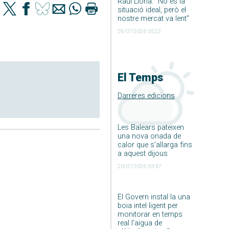
Raúl Llona: ”No és la
situació ideal, però el
nostre mercat va lent”
29/07/2026 05:22
El Temps
Darreres edicions
Les Balears pateixen
una nova onada de
calor que s’allarga fins
a aquest dijous
20/07/2026 03:47
El Govern instal·la una
boia intel·ligent per
monitorar en temps
real l’aigua de