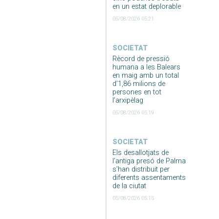
en un estat deplorable
05/08/2026 05:21
SOCIETAT
Rècord de pressió
humana a les Balears
en maig amb un total
d’1,86 milions de
persones en tot
l’arxipèlag
05/08/2026 05:19
SOCIETAT
Els desallotjats de
l’antiga presó de Palma
s’han distribuit per
diferents assentaments
de la ciutat
05/08/2026 05:15