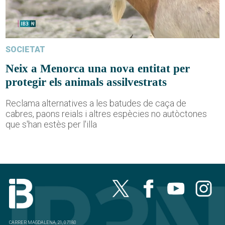
SOCIETAT
Neix a Menorca una nova entitat per
protegir els animals assilvestrats
Reclama alternatives a les batudes de caça de
cabres, paons reials i altres espècies no autòctones
que s'han estès per l'illa
CARRER MAGDALENA, 21, 07180