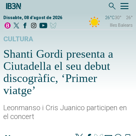
Dissabte, 08 d'agost de 2026
26°C
30°
26°
Illes Balears
CULTURA
Shanti Gordi presenta a
Ciutadella el seu debut
discogràfic, ‘Primer
viatge’
Leonmanso i Cris Juanico participen en
el concert