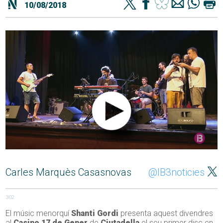
10/08/2018
Carles Marquès Casasnovas
@IB3noticies
302
El músic menorquí
Shanti Gordi
presenta aquest divendres
al
Casino 17 de Gener
de
Ciutadella
el seu primer disc en