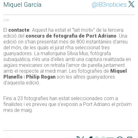
Miquel García
@IB3noticies
266
El
contacte
. Aquest ha estat el “lait motiv” de la tercera
edició del
concurs de fotografia de Port Adriano
. Una
edició on s’han presentat més de 800 instantànies d’arreu
del món, de les quals el jurat n’ha seleccionat tres
guanyadores. La mallorquina Sílvia Mus, fotògrafa
subaquàtica, n’és una d’elles amb una captura realitzada en
aigües mexicanes on retrata l’amor de parella juntament
amb el respecte al medi marí. Les fotografies de
Miquel
Planells
i
Philip Rogan
son les altres guanyadores
d’aquesta edició.
Fins a 23 fotografies han estat seleccionades com a
finalistes i es preveu que s’exposin a Port Adriano el pròxim
mes de maig.