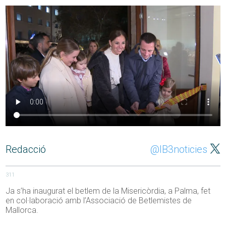
Redacció
@IB3noticies
311
Ja s’ha inaugurat el betlem de la Misericòrdia, a Palma, fet
en col·laboració amb l’Associació de Betlemistes de
Mallorca.