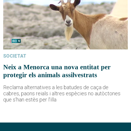
SOCIETAT
Neix a Menorca una nova entitat per
protegir els animals assilvestrats
Reclama alternatives a les batudes de caça de
cabres, paons reials i altres espècies no autòctones
que s'han estès per l'illa