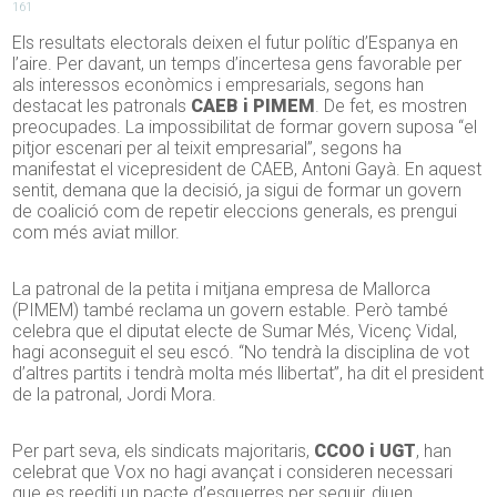
161
Els resultats electorals deixen el futur polític d’Espanya en
l’aire. Per davant, un temps d’incertesa gens favorable per
als interessos econòmics i empresarials, segons han
destacat les patronals
CAEB i PIMEM
. De fet, es mostren
preocupades. La impossibilitat de formar govern suposa “el
pitjor escenari per al teixit empresarial”, segons ha
manifestat el vicepresident de CAEB, Antoni Gayà. En aquest
sentit, demana que la decisió, ja sigui de formar un govern
de coalició com de repetir eleccions generals, es prengui
com més aviat millor.
La patronal de la petita i mitjana empresa de Mallorca
(PIMEM) també reclama un govern estable. Però també
celebra que el diputat electe de Sumar Més, Vicenç Vidal,
hagi aconseguit el seu escó. “No tendrà la disciplina de vot
d’altres partits i tendrà molta més llibertat”, ha dit el president
de la patronal, Jordi Mora.
Per part seva, els sindicats majoritaris,
CCOO i UGT
, han
celebrat que Vox no hagi avançat i consideren necessari
que es reediti un pacte d’esquerres per seguir, diuen,