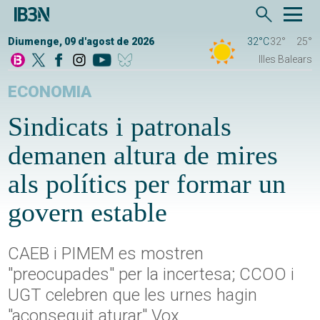
Diumenge, 09 d'agost de 2026
32°C
32°
25°
Illes Balears
ECONOMIA
Sindicats i patronals
demanen altura de mires
als polítics per formar un
govern estable
CAEB i PIMEM es mostren
"preocupades" per la incertesa; CCOO i
UGT celebren que les urnes hagin
"aconseguit aturar" Vox