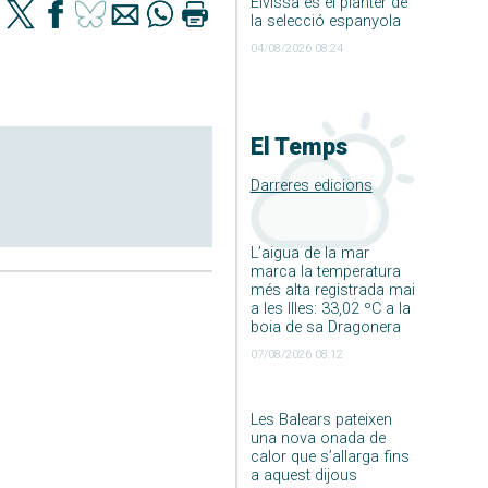
Eivissa és el planter de
la selecció espanyola
04/08/2026 08:24
El Temps
Darreres edicions
L’aigua de la mar
marca la temperatura
més alta registrada mai
a les Illes: 33,02 ºC a la
boia de sa Dragonera
07/08/2026 08:12
Les Balears pateixen
una nova onada de
calor que s’allarga fins
a aquest dijous