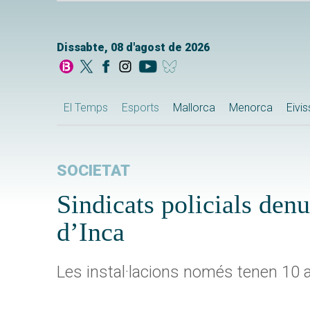
Dissabte, 08 d'agost de 2026
El Temps
Esports
Mallorca
Menorca
Eivi
SOCIETAT
Sindicats policials den
d’Inca
Les instal·lacions només tenen 10 a