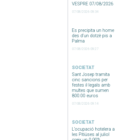
VESPRE 07/08/2026
07/08/2026 09:34
Es precipita un home
des d’un dotzè pis a
Palma
07/08/2026 09:27
SOCIETAT
Sant Josep tramita
cinc sancions per
festes il·legals amb
multes que sumen
800.00 euros
07/08/2026 09:14
SOCIETAT
L’ocupació hotelera a
les Pitiüses al juliol
creix un 0,90%