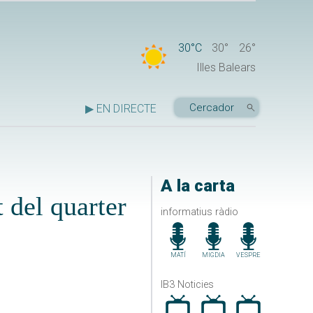
30°C
30°
26°
Illes Balears
▶ EN DIRECTE
A la carta
 del quarter
informatius ràdio
MATÍ
MIGDIA
VESPRE
IB3 Noticies