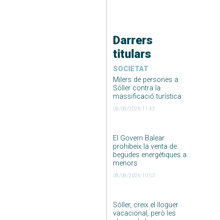
Darrers
titulars
SOCIETAT
Milers de persones a
Sóller contra la
massificació turística
08/08/2026 11:43
El Govern Balear
prohibeix la venta de
begudes energètiques a
menors
08/08/2026 10:53
Sóller, creix el lloguer
vacacional, però les