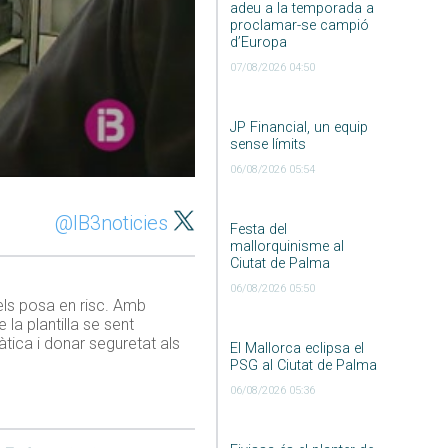
adeu a la temporada a
proclamar-se campió
d’Europa
07/08/2026 04:50
JP Financial, un equip
sense límits
06/08/2026 05:54
@IB3noticies
Festa del
mallorquinisme al
Ciutat de Palma
06/08/2026 05:50
 els posa en risc. Amb
 la plantilla se sent
tica i donar seguretat als
El Mallorca eclipsa el
PSG al Ciutat de Palma
06/08/2026 05:36