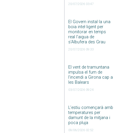
20/07/2026 03:47
El Govern instal·la una
boia intel·ligent per
monitorar en temps
real l’aigua de
s’Albufera des Grau
20/07/2026 09:33
El vent de tramuntana
impulsa el fum de
l’incendi a Girona cap a
les Balears
03/07/2026 09:24
L’estiu començarà amb
temperatures per
damunt de la mitjana i
poca pluja
09/06/2026 02:52