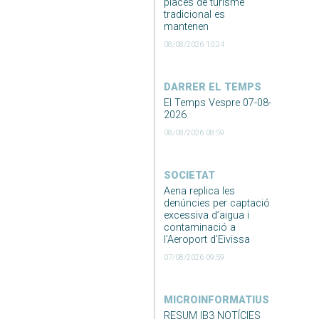
places de turisme
tradicional es
mantenen
08/08/2026 10:24
DARRER EL TEMPS
El Temps Vespre 07-08-
2026
08/08/2026 08:59
SOCIETAT
Aena replica les
denúncies per captació
excessiva d’aigua i
contaminació a
l’Aeroport d’Eivissa
07/08/2026 09:59
MICROINFORMATIUS
RESUM IB3 NOTÍCIES