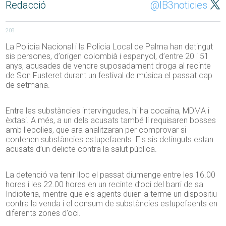
Redacció
@IB3noticies
208
La Policia Nacional i la Policia Local de Palma han detingut
sis persones, d’origen colombià i espanyol, d’entre 20 i 51
anys, acusades de vendre suposadament droga al recinte
de Son Fusteret durant un festival de música el passat cap
de setmana.
Entre les substàncies intervingudes, hi ha cocaïna, MDMA i
èxtasi. A més, a un dels acusats també li requisaren bosses
amb llepolies, que ara analitzaran per comprovar si
contenen substàncies estupefaents. Els sis detinguts estan
acusats d’un delicte contra la salut pública.
La detenció va tenir lloc el passat diumenge entre les 16.00
hores i les 22.00 hores en un recinte d’oci del barri de sa
Indioteria, mentre que els agents duien a terme un dispositiu
contra la venda i el consum de substàncies estupefaents en
diferents zones d’oci.