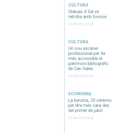
CULTURA
Statuas d Sal es
retroba amb Eivissa
05/08/2026 05:00
CULTURA
Un nou escàner
professional per fer
més accessible el
patrimoni bibliogràfic
de Can Sales
05/08/2026 04:46
ECONOMIA
La benzina, 20 cèntims
per litre més cara des
del primer de juliol
05/08/2026 04:36