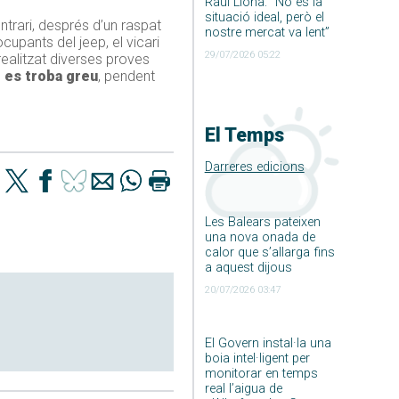
Raúl Llona: ”No és la
situació ideal, però el
ontrari, després d’un raspat
nostre mercat va lent”
upants del jeep, el vicari
29/07/2026 05:22
 realitzat diverses proves
, es troba greu
, pendent
El Temps
Darreres edicions
Les Balears pateixen
una nova onada de
calor que s’allarga fins
a aquest dijous
20/07/2026 03:47
El Govern instal·la una
boia intel·ligent per
monitorar en temps
real l’aigua de