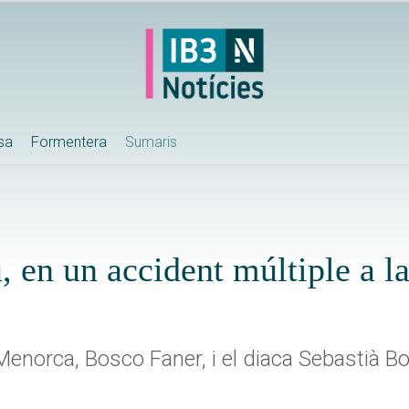
ssa
Formentera
Sumaris
u, en un accident múltiple a l
de Menorca, Bosco Faner, i el diaca Sebastià B