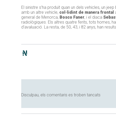
El sinistre s’ha produït quan un dels vehicles, un jeep
amb un altre vehicle,
col·lidint de manera frontal
a
general de Menorca,
Bosco Faner
, i el diaca
Sebas
radiològiques. Els altres quatre ferits, tots homes, h
d’avaluació. La resta, de 50, 43, i 82 anys, han resultat
Disculpau, els comentaris es troben tancats