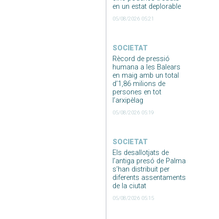
en un estat deplorable
05/08/2026 05:21
SOCIETAT
Rècord de pressió
humana a les Balears
en maig amb un total
d’1,86 milions de
persones en tot
l’arxipèlag
05/08/2026 05:19
SOCIETAT
Els desallotjats de
l’antiga presó de Palma
s’han distribuit per
diferents assentaments
de la ciutat
05/08/2026 05:15