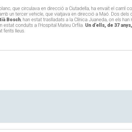
 blanc, que circulava en direcció a Ciutadella, ha envaït el carril c
mb un tercer vehicle, que viatjava en direcció a Maó. Dos dels oc
tià Bosch
, han estat traslladats a la Clínica Juaneda, on els han
an estat conduïts a l’Hospital Mateu Orfila.
Un d’ells, de 37 anys
 ferits lleus.