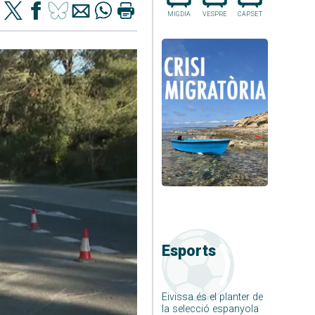
MIGDIA
VESPRE
CAP.SET
Esports
Eivissa és el planter de
la selecció espanyola