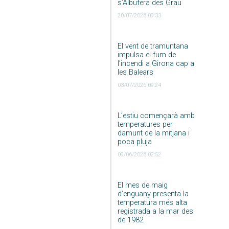
s’Albufera des Grau
20/07/2026 09:33
El vent de tramuntana
impulsa el fum de
l’incendi a Girona cap a
les Balears
03/07/2026 09:24
L’estiu començarà amb
temperatures per
damunt de la mitjana i
poca pluja
09/06/2026 02:52
El mes de maig
d’enguany presenta la
temperatura més alta
registrada a la mar des
de 1982