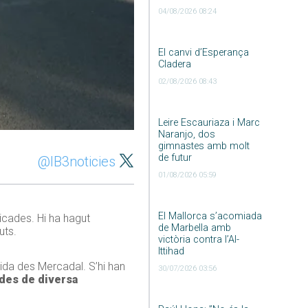
04/08/2026 08:24
El canvi d’Esperança
Cladera
02/08/2026 08:43
Leire Escauriaza i Marc
Naranjo, dos
gimnastes amb molt
de futur
@IB3noticies
01/08/2026 05:59
El Mallorca s’acomiada
icades. Hi ha hagut
de Marbella amb
uts.
victòria contra l’Al-
Ittihad
rtida des Mercadal. S’hi han
30/07/2026 03:56
ides de diversa