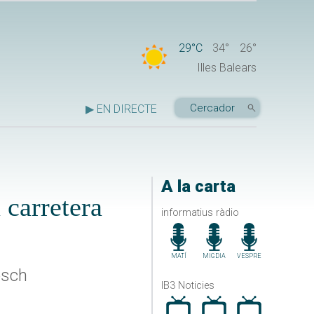
29°C
34°
26°
Illes Balears
▶ EN DIRECTE
A la carta
a carretera
informatius ràdio
MATÍ
MIGDIA
VESPRE
osch
IB3 Noticies