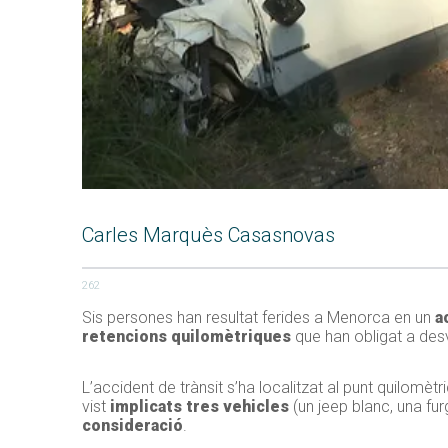
Carles Marquès Casasnovas
262
Sis persones han resultat ferides a Menorca en un
a
retencions quilomètriques
que han obligat a desv
L’accident de trànsit s’ha localitzat al punt quilomètr
vist
implicats tres vehicles
(un jeep blanc, una fu
consideració
.