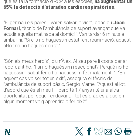
que es fa la formació d’RCP a les escoles,
ha augmentat un
65% la detecció d’aturades cardiorespiratòries
.
“El germà i els pares li varen salvar la vida”, conclou
Joan
Fornari
, tècnic de l’ambulància de suport avançat que va
acudir aquella matinada al domicili. Van tardar 6 minuts a
arribar-hi. “Si ells no haguessin estat fent reanimació, aquest
al·lot no ho hagués contat”.
“Són els meus herois”, diu n’Àlex. Al seu pare li costa parlar
recordant-ho: “I si no haguéssim reaccionat? Perquè no ho
haguéssim sabut fer o ho haguéssim fet malament…”. “En
aquest cas va ser tot un èxit”, assegura el tècnic de
l’ambulància de suport bàsic, Sergio Marne. “Aquest al·lot,
d’acord que és el meu fill, però té 17 anys i té una altra
oportunitat per seguir endavant. I tot és gràcies a que en
algun moment vaig aprendre a fer això”.