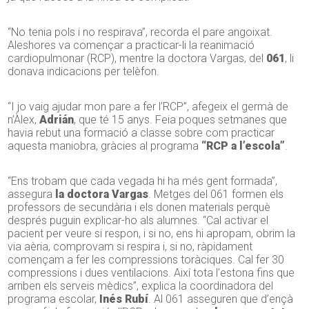
“No tenia pols i no respirava”, recorda el pare angoixat.
Aleshores va començar a practicar-li la reanimació
cardiopulmonar (RCP), mentre la doctora Vargas, del
061
, li
donava indicacions per telèfon.
“I jo vaig ajudar mon pare a fer l’RCP”, afegeix el germà de
n’Àlex,
Adrián
, que té 15 anys. Feia poques setmanes que
havia rebut una formació a classe sobre com practicar
aquesta maniobra, gràcies al programa
“RCP a l’escola”
.
“Ens trobam que cada vegada hi ha més gent formada”,
assegura
la doctora Vargas
. Metges del 061 formen els
professors de secundària i els donen materials perquè
després puguin explicar-ho als alumnes. “Cal activar el
pacient per veure si respon, i si no, ens hi apropam, obrim la
via aèria, comprovam si respira i, si no, ràpidament
començam a fer les compressions toràciques. Cal fer 30
compressions i dues ventilacions. Així tota l’estona fins que
arriben els serveis mèdics”, explica la coordinadora del
programa escolar,
Inés Rubí
. Al 061 asseguren que d’ençà