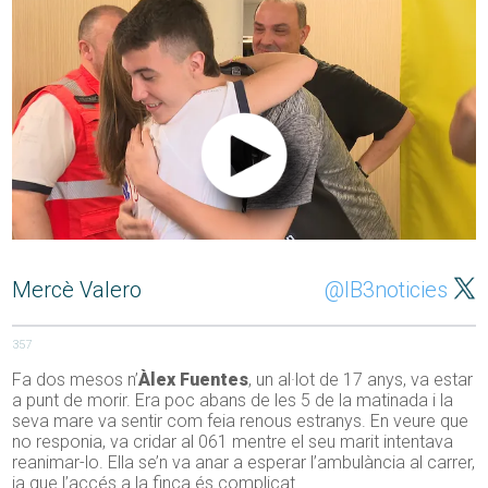
Mercè Valero
@IB3noticies
357
Fa dos mesos n’
Àlex Fuentes
, un al·lot de 17 anys, va estar
a punt de morir. Era poc abans de les 5 de la matinada i la
seva mare va sentir com feia renous estranys. En veure que
no responia, va cridar al 061 mentre el seu marit intentava
reanimar-lo. Ella se’n va anar a esperar l’ambulància al carrer,
ja que l’accés a la finca és complicat.