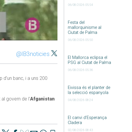
06/08/2026 05:54
Festa del
mallorquinisme al
Ciutat de Palma
06/08/2026 05:50
@IB3noticies
El Mallorca eclipsa el
PSG al Ciutat de Palma
06/08/2026 05:36
p d’un banc, i a uns 200
Eivissa és el planter de
la selecció espanyola
al govern de l’
Afganistan
04/08/2026 08:24
El canvi d’Esperança
Cladera
02/08/2026 08:43