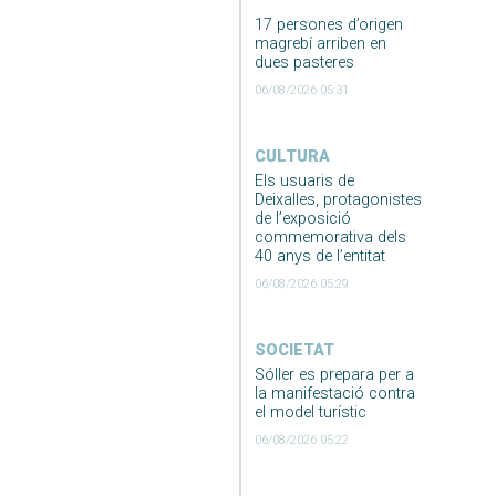
17 persones d’origen
magrebí arriben en
dues pasteres
06/08/2026 05:31
CULTURA
Els usuaris de
Deixalles, protagonistes
de l’exposició
commemorativa dels
40 anys de l’entitat
06/08/2026 05:29
SOCIETAT
Sóller es prepara per a
la manifestació contra
el model turístic
06/08/2026 05:22