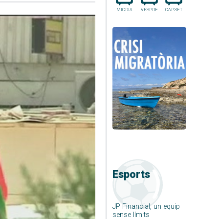
MIGDIA
VESPRE
CAP.SET
Esports
JP Financial, un equip
sense límits