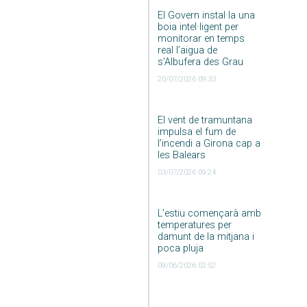
El Govern instal·la una
boia intel·ligent per
monitorar en temps
real l’aigua de
s’Albufera des Grau
20/07/2026 09:33
El vent de tramuntana
impulsa el fum de
l’incendi a Girona cap a
les Balears
03/07/2026 09:24
L’estiu començarà amb
temperatures per
damunt de la mitjana i
poca pluja
09/06/2026 02:52