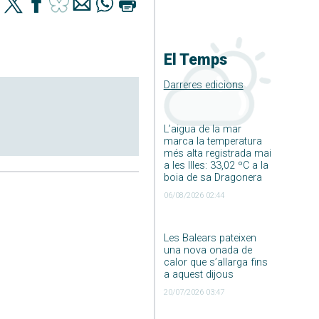
El Temps
Darreres edicions
L’aigua de la mar
marca la temperatura
més alta registrada mai
a les Illes: 33,02 ºC a la
boia de sa Dragonera
06/08/2026 02:44
Les Balears pateixen
una nova onada de
calor que s’allarga fins
a aquest dijous
20/07/2026 03:47