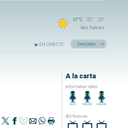
31°C
32°
25°
Illes Balears
▶ EN DIRECTE
A la carta
informatius ràdio
MATÍ
MIGDIA
VESPRE
IB3 Noticies