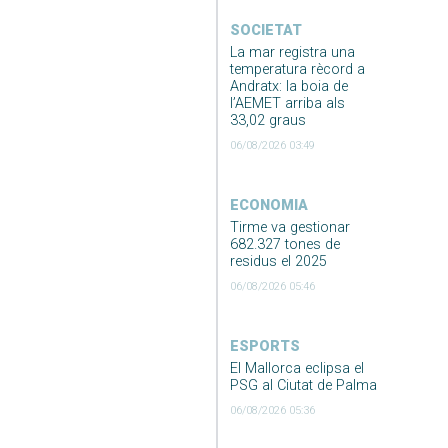
SOCIETAT
La mar registra una
temperatura rècord a
Andratx: la boia de
l’AEMET arriba als
33,02 graus
06/08/2026 03:49
ECONOMIA
Tirme va gestionar
682.327 tones de
residus el 2025
06/08/2026 05:46
ESPORTS
El Mallorca eclipsa el
PSG al Ciutat de Palma
06/08/2026 05:36