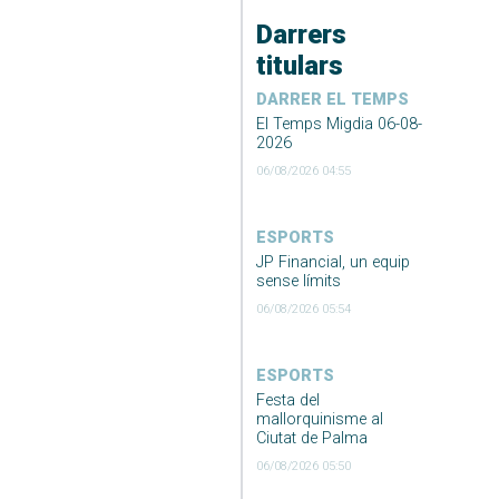
Darrers
titulars
DARRER EL TEMPS
El Temps Migdia 06-08-
2026
06/08/2026 04:55
ESPORTS
JP Financial, un equip
sense límits
06/08/2026 05:54
ESPORTS
Festa del
mallorquinisme al
Ciutat de Palma
06/08/2026 05:50