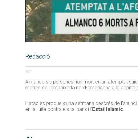
Redacció
207
Almanco sis persones han mort en un atemptat suïc
metres de l’ambaixada nord-americana a la capital 
L’atac es produeix una setmana després de l’anunci 
en la lluita contra els talibans i l’
Estat Islàmic
.