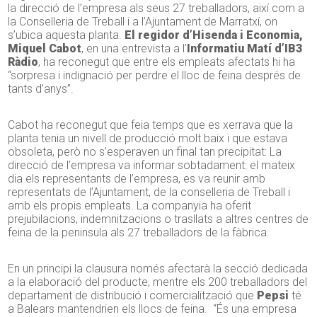
la direcció de l’empresa als seus 27 treballadors, així com a
la Conselleria de Treball i a l’Ajuntament de Marratxí, on
s’ubica aquesta planta.
El regidor d’Hisenda i Economia,
Miquel Cabot
, en una entrevista a l’
Informatiu Matí d’IB3
Ràdio
, ha reconegut que entre els empleats afectats hi ha
“sorpresa i indignació per perdre el lloc de feina després de
tants d’anys”.
Cabot ha reconegut que feia temps que es xerrava que la
planta tenia un nivell de producció molt baix i que estava
obsoleta, però no s’esperaven un final tan precipitat: La
direcció de l’empresa va informar sobtadament: el mateix
dia els representants de l’empresa, es va reunir amb
representats de l’Ajuntament, de la conselleria de Treball i
amb els propis empleats. La companyia ha oferit
prejubilacions, indemnitzacions o trasllats a altres centres de
feina de la peninsula als 27 treballadors de la fàbrica.
En un principi la clausura només afectarà la secció dedicada
a la elaboració del producte, mentre els 200 treballadors del
departament de distribució i comercialització que
Pepsi
té
a Balears mantendrien els llocs de feina. “És una empresa