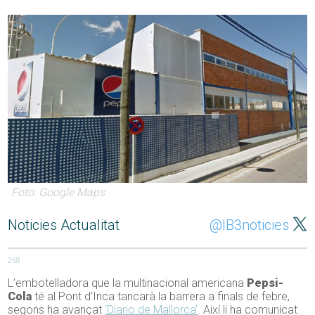
Foto: Google Maps
Noticies Actualitat
@IB3noticies
268
L’embotelladora que la multinacional americana
Pepsi-
Cola
té al Pont d’Inca tancarà la barrera a finals de febre,
segons ha avançat
‘Diario de Mallorca’
. Així li ha comunicat