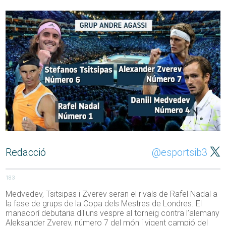
Redacció
@esportsib3
183
Medvedev, Tsitsipas i Zverev seran el rivals de Rafel Nadal a
la fase de grups de la Copa dels Mestres de Londres. El
manacorí debutaria dilluns vespre al torneig contra l’alemany
Aleksander Zverev, número 7 del món i vigent campió del